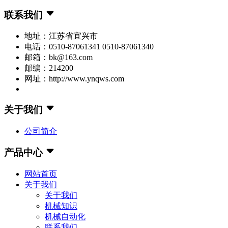
联系我们
地址：江苏省宜兴市
电话：0510-87061341 0510-87061340
邮箱：bk@163.com
邮编：214200
网址：http://www.ynqws.com
关于我们
公司简介
产品中心
网站首页
关于我们
关于我们
机械知识
机械自动化
联系我们