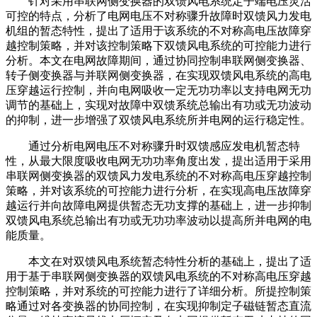
针对采用串联网侧变换器的双馈风电系统定子端电压灵活
可控的特点，分析了电网电压不对称骤升故障时双馈风力发电
机组的暂态特性，提出了适用于该系统的不对称高电压故障穿
越控制策略，并对该控制策略下双馈风电系统的可控能力进行
分析。本文在电网故障期间，通过协同控制串联网侧变换器、
转子侧变换器与并联网侧变换器，在实现双馈风电系统的高电
压穿越运行控制，并向电网吸收一定无功功率以支持电网无功
调节的基础上，实现对故障中双馈系统总输出有功或无功波动
的抑制，进一步增强了双馈风电系统所并电网的运行稳定性。
通过分析电网电压不对称骤升时双馈感应发电机暂态特
性，从最大限度吸收电网无功功率角度出发，提出适用于采用
串联网侧变换器的双馈风力发电系统的不对称高电压穿越控制
策略，并对该系统的可控能力进行分析，在实现高电压故障穿
越运行并向故障电网提供暂态无功支撑的基础上，进一步抑制
双馈风电系统总输出有功或无功功率波动以提高所并电网的电
能质量。
本文在对双馈风电系统暂态特性分析的基础上，提出了适
用于基于串联网侧变换器的双馈风电系统的不对称高电压穿越
控制策略，并对系统的可控能力进行了详细分析。所提控制策
略通过对各变换器的协同控制，在实现抑制定子磁链暂态直流