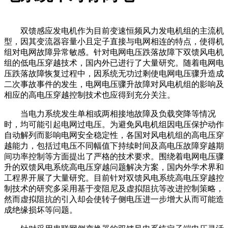
双馈感应发电机作为目前变速恒频风力发电机组的主流机
型，因其变流器容量小且定子直接与电网相连的特点，使得机
组对电网故障异常敏感。针对电网电压跌落故障下双馈风电机
组的低电压穿越技术，国内外已进行了大量研究。随着电网电
压跌落故障恢复过程中，因系统无功过剩使电网电压骤升造成
二次事故事件的发生，电网电压骤升故障对风电机组的影响及
相应的高电压穿越控制技术也应得到充分关注。
当电力系统发生单相或两相接地故障及负载突降等情况
时，均可能引起电网过电压。为避免风电机组因电压保护动作
自动解列而影响电网安全稳定性，各国对风电机组的高电压穿
越能力，包括过电压不同幅值下持续时间及高电压故障穿越期
间功率控制等方面提出了严格的技术要求。围绕着电网电压骤
升的双馈风电系统高电压穿越问题解决方案，国内外学术界和
工程界开展了大量研究。目前针对双馈风电系统高电压穿越控
制技术的研究多采用基于变阻尼及虚拟阻抗等改进控制策略，
然而虚拟阻抗的引入却会使转子侧电压进一步增大从而可能造
成绝缘损坏等问题。