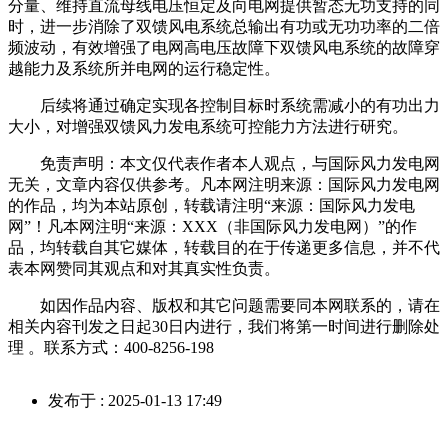
分量、维持直流母线电压恒定及向电网提供暂态无功支持的同
时，进一步消除了双馈风电系统总输出有功或无功功率的二倍
频波动，有效增强了电网高电压故障下双馈风电系统的故障穿
越能力及系统所并电网的运行稳定性。
后续将通过确定实现各控制目标时系统需减小的有功出力
大小，对增强双馈风力发电系统可控能力方法进行研究。
免责声明：本文仅代表作者本人观点，与国际风力发电网
无关，文章内容仅供参考。凡本网注明来源：国际风力发电网
的作品，均为本站原创，转载请注明“来源：国际风力发电
网”！凡本网注明“来源：XXX（非国际风力发电网）”的作
品，均转载自其它媒体，转载目的在于传递更多信息，并不代
表本网赞同其观点和对其真实性负责。
如因作品内容、版权和其它问题需要同本网联系的，请在
相关内容刊发之日起30日内进行，我们将第一时间进行删除处
理 。联系方式：400-8256-198
发布于 : 2025-01-13 17:49