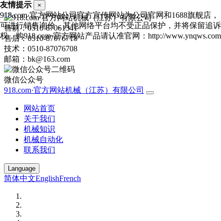
友情提示
×
918.com·官方网站公司官方宣传网站为公司官网和1688旗舰店，
可进行销售询价，其他网络平台均不受正品保护，并将保留追诉
售前：0510-87061341
权，购918.com·官方网站产品请认准官网：http://www.ynqws.com
售后：0510-87076718
技术：0510-87076708
邮箱：bk@163.com
微信公众号
918.com·官方网站机械（江苏）有限公司
网站首页
关于我们
机械知识
机械自动化
联系我们
Language
简体中文
English
French