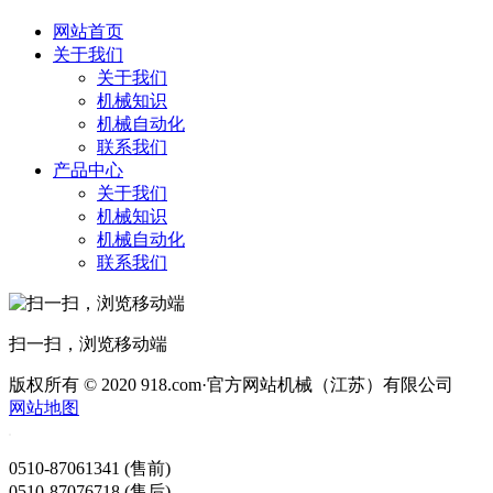
网站首页
关于我们
关于我们
机械知识
机械自动化
联系我们
产品中心
关于我们
机械知识
机械自动化
联系我们
扫一扫，浏览移动端
版权所有 © 2020 918.com·官方网站机械（江苏）有限公司
网站地图
0510-87061341 (售前)
0510-87076718 (售后)