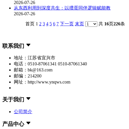
2026-07-26
从东西利用到深度共生：以掼蛋同伴逻辑赋能教
2026-07-26
首页 1
2
3
4
5
6
7
下一页
末页
共
16
页
226
条
联系我们
地址：江苏省宜兴市
电话：0510-87061341 0510-87061340
邮箱：bk@163.com
邮编：214200
网址：http://www.ynqws.com
关于我们
公司简介
产品中心