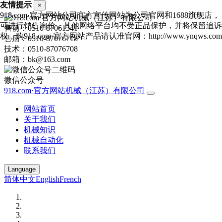
友情提示
×
918.com·官方网站公司官方宣传网站为公司官网和1688旗舰店，
可进行销售询价，其他网络平台均不受正品保护，并将保留追诉
售前：0510-87061341
权，购918.com·官方网站产品请认准官网：http://www.ynqws.com
售后：0510-87076718
技术：0510-87076708
邮箱：bk@163.com
微信公众号
918.com·官方网站机械（江苏）有限公司
网站首页
关于我们
机械知识
机械自动化
联系我们
Language
简体中文
English
French