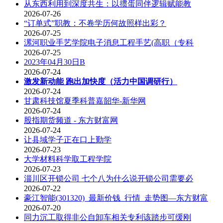
从东西利用到深度共生：以掼蛋同伴逻辑赋能教
2026-07-26
“订单式”职教：不卷学历何故照样出彩？
2026-07-25
漯河职业手艺学院电子消息工程手艺(高职（专科
2026-07-25
2023年04月30日B
2026-07-24
激发新动能 跑出加快度（活力中国调研行）
2026-07-24
甘肃科技馆夏季科普嘉韶华-新华网
2026-07-24
股指期货频道 - 东方财富网
2026-07-24
让县域学子正在口上勤学
2026-07-23
大学材料科学取工程学院
2026-07-23
淄川区开锁公司 七个八为什么说开锁公司需要必
2026-07-22
豪江智能(301320)_最新价钱_行情_走势图—东方财富
2026-07-20
同力沉工取得非公自卸车相关专利该踏步可缓刚