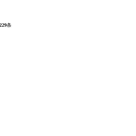
229
条