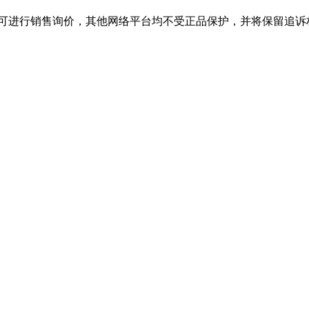
进行销售询价，其他网络平台均不受正品保护，并将保留追诉权，购918.c