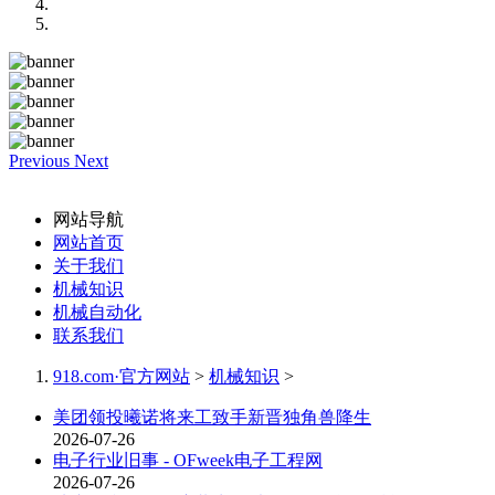
Previous
Next
网站导航
网站首页
关于我们
机械知识
机械自动化
联系我们
918.com·官方网站
>
机械知识
>
美团领投曦诺将来工致手新晋独角兽降生
2026-07-26
电子行业旧事 - OFweek电子工程网
2026-07-26