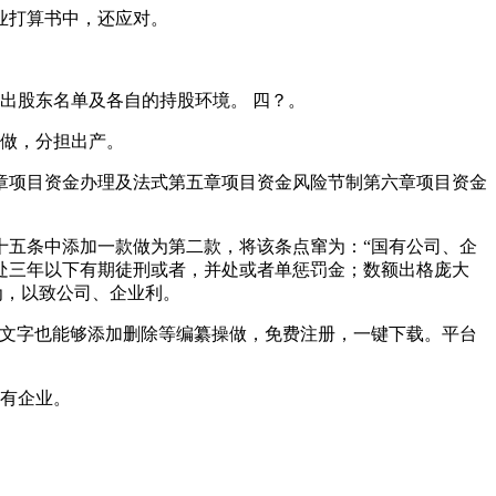
业打算书中，还应对。
列出股东名单及各自的持股环境。 四？。
工做，分担出产。
项目资金办理及法式第五章项目资金风险节制第六章项目资金
十五条中添加一款做为第二款，将该条点窜为：“国有公司、企
处三年以下有期徒刑或者，并处或者单惩罚金；数额出格庞大
为，以致公司、企业利。
式及文字也能够添加删除等编纂操做，免费注册，一键下载。平台
国有企业。