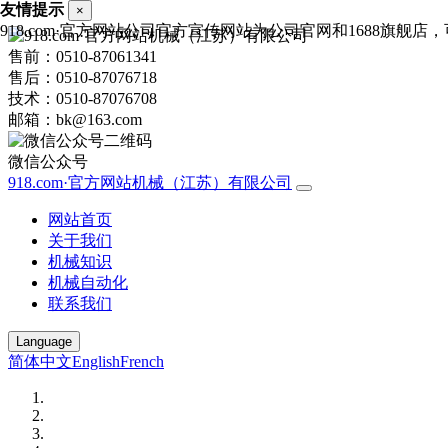
友情提示
×
918.com·官方网站公司官方宣传网站为公司官网和1688旗舰店，可
售前：0510-87061341
售后：0510-87076718
技术：0510-87076708
邮箱：bk@163.com
微信公众号
918.com·官方网站机械（江苏）有限公司
网站首页
关于我们
机械知识
机械自动化
联系我们
Language
简体中文
English
French