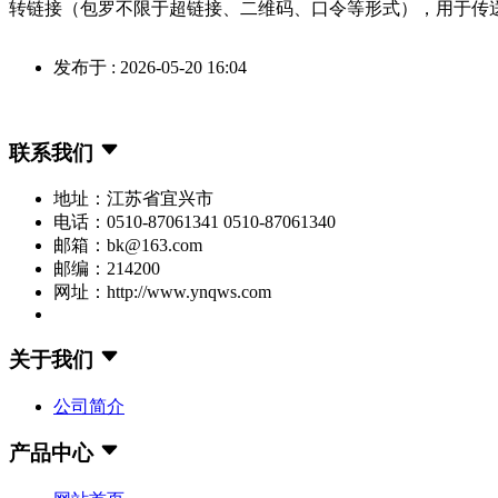
转链接（包罗不限于超链接、二维码、口令等形式），用于传
发布于 : 2026-05-20 16:04
联系我们
地址：江苏省宜兴市
电话：0510-87061341 0510-87061340
邮箱：bk@163.com
邮编：214200
网址：http://www.ynqws.com
关于我们
公司简介
产品中心