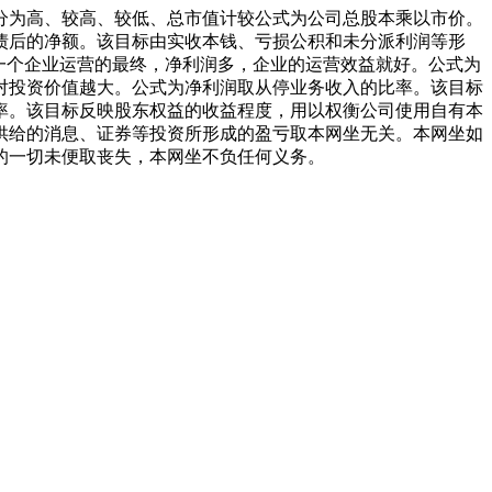
为高、较高、较低、总市值计较公式为公司总股本乘以市价。
债后的净额。该目标由实收本钱、亏损公积和未分派利润等形
一个企业运营的最终，净利润多，企业的运营效益就好。公式为
对投资价值越大。公式为净利润取从停业务收入的比率。该目标
率。该目标反映股东权益的收益程度，用以权衡公司使用自有本
供给的消息、证券等投资所形成的盈亏取本网坐无关。本网坐如
的一切未便取丧失，本网坐不负任何义务。