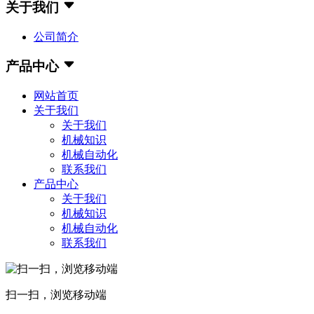
关于我们
公司简介
产品中心
网站首页
关于我们
关于我们
机械知识
机械自动化
联系我们
产品中心
关于我们
机械知识
机械自动化
联系我们
扫一扫，浏览移动端