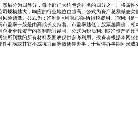
然后分为四等分，每个部门大约包含排名的四分之一。将属性分
公司规模越大，响应的行业地位也越高。公式为资产总额减去欠
用风险越低。公式为：净利润=利润总额-所得税费用。净利润是
高市盈率一般是由高成长支持着。市盈率越低，股票越廉价，相
明企业全数资产的盈利能力越强。公式为税后利润取净资产的比
网坐所刊载的所有材料及图表仅供参考利用。投资者根据本网坐
硬件毛病或其它不成抗力而导致暂停办事，于暂停办事期间形成