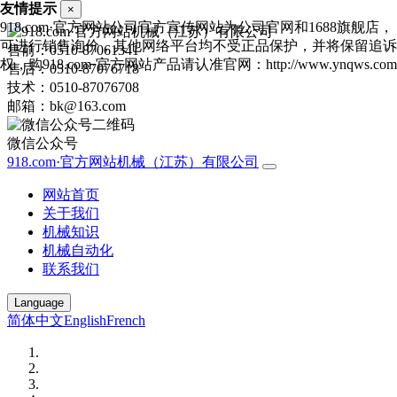
友情提示
×
918.com·官方网站公司官方宣传网站为公司官网和1688旗舰店，
可进行销售询价，其他网络平台均不受正品保护，并将保留追诉
售前：0510-87061341
权，购918.com·官方网站产品请认准官网：http://www.ynqws.com
售后：0510-87076718
技术：0510-87076708
邮箱：bk@163.com
微信公众号
918.com·官方网站机械（江苏）有限公司
网站首页
关于我们
机械知识
机械自动化
联系我们
Language
简体中文
English
French