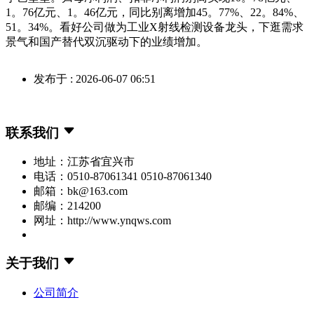
1。76亿元、1。46亿元，同比别离增加45。77%、22。84%、
51。34%。看好公司做为工业X射线检测设备龙头，下逛需求
景气和国产替代双沉驱动下的业绩增加。
发布于 : 2026-06-07 06:51
联系我们
地址：江苏省宜兴市
电话：0510-87061341 0510-87061340
邮箱：bk@163.com
邮编：214200
网址：http://www.ynqws.com
关于我们
公司简介