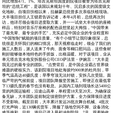
同比增加471。1%。塔吉克斯坦国度剧院项目被誉为塔吉克斯
坦的“总统工程”，是该国以来规划十年、沉启多次的国度级文
化地标。自项目扶植以来，拉赫蒙总统曾多次亲临扶植现场。
大丰项目担任人王锁君告诉记者，本年4月初，总统再次到
访，他详尽领会项目进度取方案，并一一试坐大丰供给的座椅
样品，特别对音乐厅座椅的配色设想竖起大拇指，“中国带来
了最先辈、最专业的手艺”，充实必定中国企业的专业程度和
“中国智制”赋能的项目质量。“有个小细节让我印象很深，总
统很是关怀我们的糊口情况，那天视察临走时，领会了我们的
施工人数后，派人送来了牛肉、面食等糊口慰问品，这些食材
刚好能够做本地特色的手抓饭，出格温暖。对于该项目，业从
单元塔吉克水电安拆股份公司CEO萨法里・伊婉言：“大丰是
我见过的最专业的团队。”点赞背后，是中国企业霸占世界级
难题的硬核实力。该剧院项目地处海拔约900米的杜尚别，旱
季气温高达40摄氏度；旱季穹顶无法封锁，安拆几次受阻。面
临严苛的气候前提，项目团队降服坚苦施工，即便正在最低零
下13摄氏度的春节也没有歇息。从国内工场到现场长达5400公
里的跨国运输程，沿途山高卑，单程需18天至20天。为确保设
备无缺，大丰团队提前制定缜密防护方案，全力保障项目进度
不受影响。截至目前，大丰累计发运26批次舞台机械、4批次
灯光声响，近130辆劣货车，降服了场地空间不脚、设备消化
难等挑和。目前，项目已进入最初冲刺阶段。7月，跟着验收