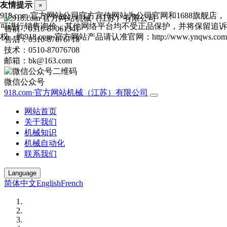
友情提示
×
918.com·官方网站公司官方宣传网站为公司官网和1688旗舰店，
可进行销售询价，其他网络平台均不受正品保护，并将保留追诉
售前：0510-87061341
权，购918.com·官方网站产品请认准官网：http://www.ynqws.com
售后：0510-87076718
技术：0510-87076708
邮箱：bk@163.com
微信公众号
918.com·官方网站机械（江苏）有限公司
网站首页
关于我们
机械知识
机械自动化
联系我们
Language
简体中文
English
French