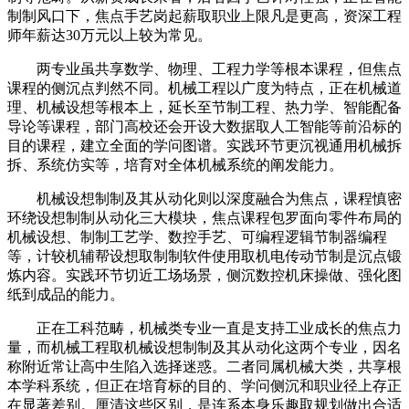
制制风口下，焦点手艺岗起薪取职业上限凡是更高，资深工程
师年薪达30万元以上较为常见。
两专业虽共享数学、物理、工程力学等根本课程，但焦点
课程的侧沉点判然不同。机械工程以广度为特点，正在机械道
理、机械设想等根本上，延长至节制工程、热力学、智能配备
导论等课程，部门高校还会开设大数据取人工智能等前沿标的
目的课程，建立全面的学问图谱。实践环节更沉视通用机械拆
拆、系统仿实等，培育对全体机械系统的阐发能力。
机械设想制制及其从动化则以深度融合为焦点，课程慎密
环绕设想制制从动化三大模块，焦点课程包罗面向零件布局的
机械设想、制制工艺学、数控手艺、可编程逻辑节制器编程
等，计较机辅帮设想取制制软件使用取机电传动节制是沉点锻
炼内容。实践环节切近工场场景，侧沉数控机床操做、强化图
纸到成品的能力。
正在工科范畴，机械类专业一直是支持工业成长的焦点力
量，而机械工程取机械设想制制及其从动化这两个专业，因名
称附近常让高中生陷入选择迷惑。二者同属机械大类，共享根
本学科系统，但正在培育标的目的、学问侧沉和职业径上存正
在显著差别。厘清这些区别，是连系本身乐趣取规划做出合适