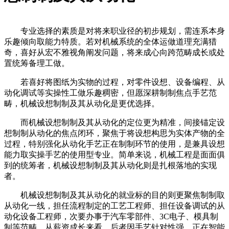
专业选择的素质是对将来职业径的初步规划，需连系本身
乐趣倾向取能力特质。若对机械系统的全体运做道理充满猎
奇，喜好从宏不雅视角阐发问题，将来成心向跨范畴成长或处
置统筹备理工做。
若喜好将图纸为实物的过程，对零件设想、设备编程、从
动化调试等实操性工做乐趣稠密，但愿深耕制制焦点手艺范
畴，机械设想制制及其从动化是更优选择。
而机械设想制制及其从动化的定位更为精准，间接锚定设
想制制从动化的焦点闭环，聚焦于将设想构思为实体产物的全
过程，特别强化从动化手艺正在制制环节的使用，是兼具设想
能力取实操手艺的使用型专业。简单来说，机械工程是面面俱
到的统筹者，机械设想制制及其从动化则是扎根落地的实现
者。
机械设想制制及其从动化的就业标的目的则更聚焦制制取
从动化一线，担任流程制定的工艺工程师、担任设备调试的从
动化设备工程师，次要办事于汽车零部件、3C电子、模具制
制等范畴。从薪资成长来看，后者因手艺针对性强，正在智能