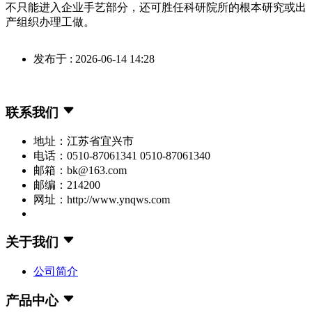
不只能进入企业手艺部分，还可胜任科研院所的根本研究或出
产组织办理工做。
发布于 : 2026-06-14 14:28
联系我们
地址：江苏省宜兴市
电话：0510-87061341 0510-87061340
邮箱：bk@163.com
邮编：214200
网址：http://www.ynqws.com
关于我们
公司简介
产品中心