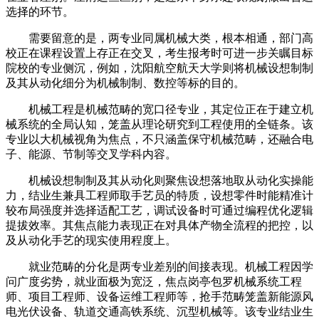
选择的环节。
需要留意的是，两专业同属机械大类，根本相通，部门高
校正在课程设置上存正在交叉，考生报考时可进一步关瞩目标
院校的专业侧沉，例如，沈阳航空航天大学则将机械设想制制
及其从动化细分为机械制制、数控等标的目的。
机械工程是机械范畴的宽口径专业，其定位正在于建立机
械系统的全局认知，笼盖从理论研究到工程使用的全链条。该
专业以大机械视角为焦点，不只涵盖保守机械范畴，还融合电
子、能源、节制等交叉学科内容。
机械设想制制及其从动化则聚焦设想落地取从动化实操能
力，结业生兼具工程师取手艺员的特质，设想零件时能精准计
较布局强度并选择适配工艺，调试设备时可通过编程优化逻辑
提拔效率。其焦点能力表现正在对具体产物全流程的把控，以
及从动化手艺的现实使用程度上。
就业范畴的分化是两专业差别的间接表现。机械工程因学
问广度劣势，就业面极为宽泛，焦点岗亭包罗机械系统工程
师、项目工程师、设备运维工程师等，抢手范畴笼盖新能源风
电光伏设备、轨道交通高铁系统、沉型机械等。该专业结业生