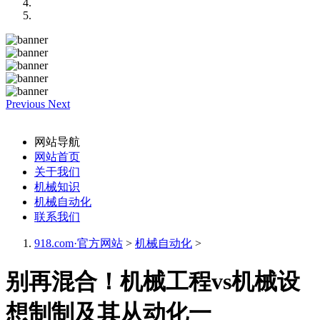
Previous
Next
网站导航
网站首页
关于我们
机械知识
机械自动化
联系我们
918.com·官方网站
>
机械自动化
>
别再混合！机械工程vs机械设
想制制及其从动化一