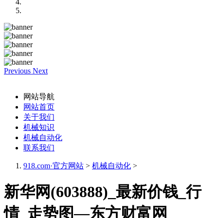
Previous
Next
网站导航
网站首页
关于我们
机械知识
机械自动化
联系我们
918.com·官方网站
>
机械自动化
>
新华网(603888)_最新价钱_行
情_走势图—东方财富网