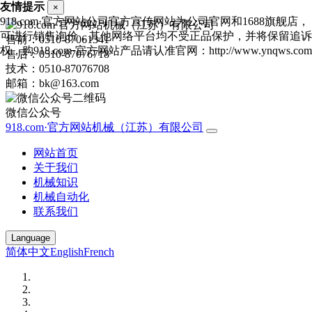
友情提示
×
918.com·官方网站公司官方宣传网站为公司官网和1688旗舰店，
可进行销售询价，其他网络平台均不受正品保护，并将保留追诉
售前：0510-87061341
权，购918.com·官方网站产品请认准官网：http://www.ynqws.com
售后：0510-87076718
技术：0510-87076708
邮箱：bk@163.com
微信公众号
918.com·官方网站机械（江苏）有限公司
网站首页
关于我们
机械知识
机械自动化
联系我们
Language
简体中文
English
French