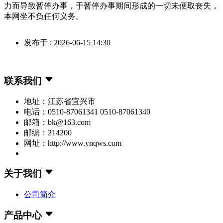
力而导致暂停办事，于暂停办事期间形成的一切未便取丧失，
本网坐不负任何义务。
发布于 : 2026-06-15 14:30
联系我们
地址：江苏省宜兴市
电话：0510-87061341 0510-87061340
邮箱：bk@163.com
邮编：214200
网址：http://www.ynqws.com
关于我们
公司简介
产品中心