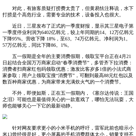
对此，有旅客质疑打捞费太贵了，但黄易怯注释说，水下
打捞是个高危行业，需要专业的技术，设备投入也很大。
近日，三星发布了正式的一季度财报，显示其三星电子第
一季度停业利润为6402亿韩元，较上年同期的14。12万亿韩元
下降95%。营收下降 18%，至63。74万亿韩元。净利润为1。
57万亿韩元，同比下降86。1%。
五一假期是全年的主要消费假期，领取宝平台正在4月21
日起结合全国万万商家启动“春季消费节”，多管齐下拉消费：
消费者扫商家红包码领取优惠；激发比客岁多1倍的小法式商
家参取；用户上领取宝搜“消费节”，可翻到最高88元红包以及
数百种商家优惠，为商家带来充满炊火气的一个消费节。
不外，即便如斯，正在五一假期内，《塞尔达传说：王国
之泪》可能也是最值得关心的一款逛戏了，哪怕无法玩耍，大
师也能够关心一下它的最新动静。
针对网友要求更小的小米手机的呼吁，雷军此前也暗示小
米13曾经很是好，更小屏幕的手机消费群体太小，销量支持不