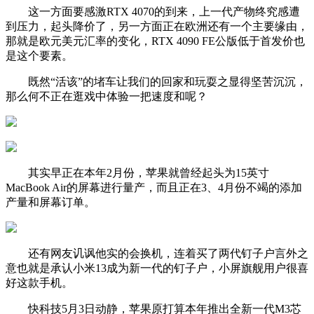
这一方面要感激RTX 4070的到来，上一代产物终究感遭
到压力，起头降价了，另一方面正在欧洲还有一个主要缘由，
那就是欧元美元汇率的变化，RTX 4090 FE公版低于首发价也
是这个要素。
既然“活该”的堵车让我们的回家和玩耍之显得坚苦沉沉，
那么何不正在逛戏中体验一把速度和呢？
其实早正在本年2月份，苹果就曾经起头为15英寸
MacBook Air的屏幕进行量产，而且正在3、4月份不竭的添加
产量和屏幕订单。
还有网友讥讽他实的会换机，连着买了两代钉子户言外之
意也就是承认小米13成为新一代的钉子户，小屏旗舰用户很喜
好这款手机。
快科技5月3日动静，苹果原打算本年推出全新一代M3芯