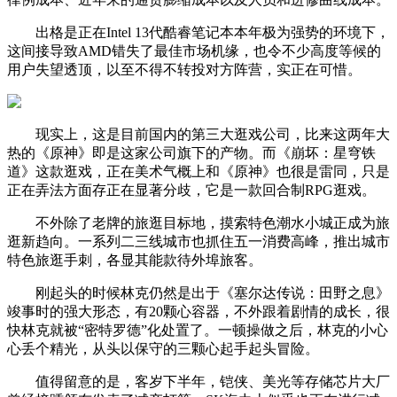
出格是正在Intel 13代酷睿笔记本本年极为强势的环境下，
这间接导致AMD错失了最佳市场机缘，也令不少高度等候的
用户失望透顶，以至不得不转投对方阵营，实正在可惜。
现实上，这是目前国内的第三大逛戏公司，比来这两年大
热的《原神》即是这家公司旗下的产物。而《崩坏：星穹铁
道》这款逛戏，正在美术气概上和《原神》也很是雷同，只是
正在弄法方面存正在显著分歧，它是一款回合制RPG逛戏。
不外除了老牌的旅逛目标地，摸索特色潮水小城正成为旅
逛新趋向。一系列二三线城市也抓住五一消费高峰，推出城市
特色旅逛手刺，各显其能款待外埠旅客。
刚起头的时候林克仍然是出于《塞尔达传说：田野之息》
竣事时的强大形态，有20颗心容器，不外跟着剧情的成长，很
快林克就被“密特罗德”化处置了。一顿操做之后，林克的小心
心丢个精光，从头以保守的三颗心起手起头冒险。
值得留意的是，客岁下半年，铠侠、美光等存储芯片大厂