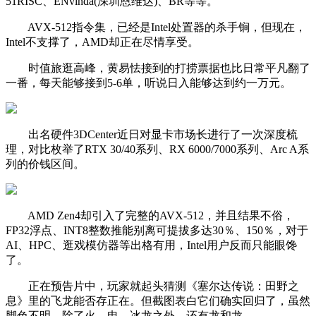
51RISC、ENvinda(深圳恩维达)、BR等等。
AVX-512指令集，已经是Intel处置器的杀手锏，但现在，
Intel不支撑了，AMD却正在尽情享受。
时值旅逛高峰，黄易怯接到的打捞票据也比日常平凡翻了
一番，每天能够接到5-6单，听说日入能够达到约一万元。
出名硬件3DCenter近日对显卡市场长进行了一次深度梳
理，对比枚举了RTX 30/40系列、RX 6000/7000系列、Arc A系
列的价钱区间。
AMD Zen4却引入了完整的AVX-512，并且结果不俗，
FP32浮点、INT8整数推能别离可提拔多达30％、150％，对于
AI、HPC、逛戏模仿器等出格有用，Intel用户反而只能眼馋
了。
正在预告片中，玩家就起头猜测《塞尔达传说：田野之
息》里的飞龙能否存正在。但截图表白它们确实回归了，虽然
脚色不明。除了火、电、冰龙之外，还有龙和龙。