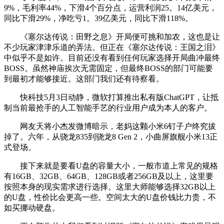
9%，毛利率44%，下滑4个百分点，运营利润25。14亿美元，
同比下滑29%，净吃亏1。39亿美元，同比下滑118%。
《塞尔达传说：田野之息》开局便可挑和加农，这也是让
不少玩家津津乐道的弄法。但正在《塞尔达传说：王国之泪》
中似乎不是如许。目前还没有看到任何玩家选择开局曲冲最终
BOSS。虽然神庙挨次无需固定，但最终BOSS的部门可能要
到最初才能够接近。这部门我们还有待察看。
快科技5月3日动静，微软打算推出私有版ChatGPT，让抵
制当前最抢手的人工智能手艺的行业用户成为本人的客户。
网友天将小杰发微博暗示，老妈这颗小米6钉子户终究拔
掉了。六年，从骁龙835到骁龙8 Gen 2，小曲屏旗舰小米13正
式登场。
接下来就是要看U盘的容量大小，一般市道上常见的规格
有16GB、32GB、64GB、128GB或者256GB及以上，这里要
按照本身的现实需求进行选择。这里大师能够选择32GB以上
的U盘，性价比会更高一些。空间太大的U盘价钱比力贵，不
如买挪动硬盘。