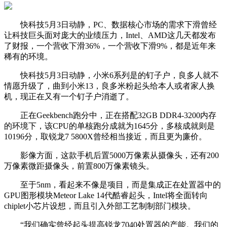
快科技5月3日动静，PC、数据核心市场的需求下滑曾经
让科技巨头面对庞大的业绩压力，Intel、AMD这几天都发布
了财报，一个营收下滑36%，一个营收下滑9%，都是近年来
稀有的环境。
快科技5月3日动静，小米6系列是的钉子户，良多人就不
情愿升级了，曲到小米13，良多米粉起头给本人或者家人换
机，现正在又有一个钉子户消逝了。
正在Geekbench跑分中，正在搭配32GB DDR4-3200内存
的环境下，该CPU的单核跑分成就为1645分，多核成就则是
10196分，取锐龙7 5800X曾经相当接近，而且更为廉价。
影像方面，这款手机后置5000万像素从摄像头，还有200
万像素微距摄像头，前置800万像素镜头。
至于5nm，看起来不像是项目，而是集成正在处置器中的
GPU图形模块Meteor Lake 14代酷睿起头，Intel将全面转向
chiplet小芯片设想，而且引入外部工艺制制部门模块。
“我们确实曾经起头提高锐龙7040处置器的产能。我们的