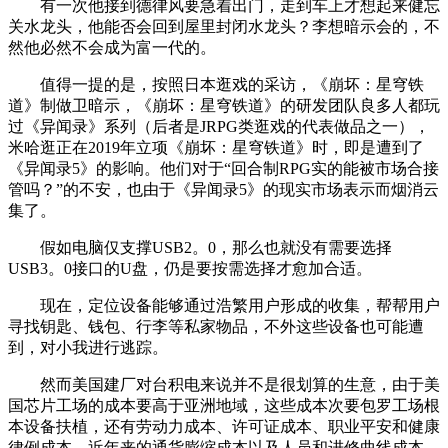
有一次他接到德律风要急着出门，走到车上才想起来健忘
关水龙头，他能否会回到屋里封闭水龙头？李想暗示会的，不
然他必然不会成为富一代的。
值得一提的是，按照日本逛戏的采访，《崩坏：星穹铁
道》制做卫暗示，《崩坏：星穹铁道》的研发团队良多人都玩
过《异闻录》系列（后者是JRPG类逛戏的代表做品之一），
米哈逛正在2019年立项《崩坏：星穹铁道》时，即是遭到了
《异闻录5》的影响。他们对于“回合制RPG实的能被市场合接
管吗？”的不安，也由于《异闻录5》的现实市场表示而烟消云
集了。
假如电脑仅支撑USB2。0，那么也就没有需要选择
USB3。0接口的U盘，仍是要按需选择才愈加合适。
现在，定位设备能够通过浩繁用户形成的收集，帮帮用户
寻找钥匙、钱包、行李等私家物品，不外这些设备也可能遭
到，对小我进行逃踪。
然而美国建厂对台积电来说并不是很划算的生意，由于美
国芯片工场的成本要高于亚洲地域，这些成本次要包罗工场根
本设备扶植，还有劳动力成本、许可证成本、职业平安和健康
律例成本、近年来的通货膨缩成本以及人员和进修曲线成本。