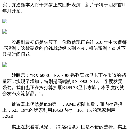
实，并透露本人将于来岁正式回归表演，新片子将于明岁首
年月开拍。
没想到最初仍是失算了，你敢信现正在连 618 年中大促都
还没到，这款硬盘的价钱就曾经来到 469，相信降到 450 以下
只是时间问题。
她暗示：“RX 6000、RX 7000系列逛戏显卡正在渠道的销
量环比实现了增加，特别是高端的RX 7900 XTX一季度发卖
强劲。我们也正在按打算扩展RDNA3显卡家族，本季度内就
会发布支流新品。”。
处置器上仍然是Intel第一，AMD紧随其后，而内存选择
上，52。19%的玩家利用16GB内存，16。1%的玩家利用
32GB。
实正在想看看风光，《刺客信条》也是不错的选择。实正