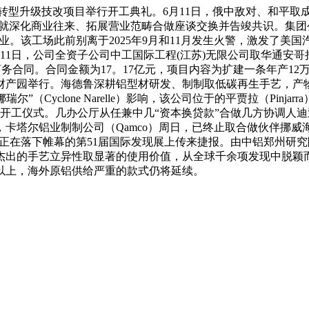
换转型升级技改项目举行开工典礼。6月11日，俄中敌对、和平
行就深化商业往来、拓展营业范畴合做座谈交换并告竣共识。集
的热轧营业。该工场此前别离于2025年9月和11月发生火警，激发
月11日，公司全资子公司中工国际工程(江苏)无限公司取华通安
商务合同。合同金额为17。17亿元，项目内容为扩建一条年产1
产园举行。海德鲁深耕铝型材研发、制制取低碳再生手艺，产物
瑞尔”（Cyclone Narelle）影响，该公司位于的平贾拉（Pi
项目开工仪式。几办公厅从任兼中几“资本换贷款”合做几方协调
塔尔铝业制制公司（Qamco）周日，已终止取合做伙伴挪威海
日，正在落下帷幕的第51届国际发现展上传来捷报。由中铝郑州
出的手艺立异性取显著的使用价值，从全球千余项发现中脱颖而
以上，海外原铝供给严重的款式仍将延续。