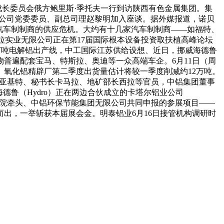
取成长委员会俄方鲍里斯·季托夫一行到访陕西有色金属集团。集
团公司党委委员、副总司理赵黎明加入座谈。据外媒报道，诺贝
了美国汽车制制商的供应危机。大约有十几家汽车制制商——如福特、
哥拉实业无限公司正在第17届国际根本设备投资取扶植高峰论坛
2万吨电解铝出产线，中工国际江苏供给设想、近日，挪威海德鲁
普遍配套宝马、特斯拉、奥迪等一众高端车企。6月11日（周
njarra）氧化铝精辟厂第二季度出货量估计将较一季度削减约12万吨。
人迪亚基特、秘书长卡马拉、地矿部长西拉等官员，中铝集团董事
德鲁（Hydro）正在两边合伙成立的卡塔尔铝业公司
研究院牵头、中铝环保节能集团无限公司共同申报的参展项目——
出，一举斩获本届展会金。明泰铝业6月16日接管机构调研时