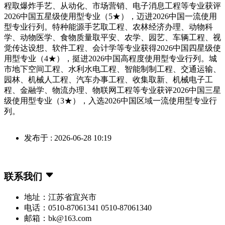
程取爆炸手艺、从动化、市场营销、电子消息工程等专业获评
2026中国五星级使用型专业（5★），迈进2026中国一流使用
型专业行列。特种能源手艺取工程、农林经济办理、动物科
学、动物医学、食物质量取平安、农学、园艺、车辆工程、视
觉传达设想、软件工程、会计学等专业获得2026中国四星级使
用型专业（4★），挺进2026中国高程度使用型专业行列。城
市地下空间工程、水利水电工程、智能制制工程、交通运输、
园林、机械人工程、汽车办事工程、收集取新、机械电子工
程、金融学、物流办理、物联网工程等专业获评2026中国三星
级使用型专业（3★），入选2026中国区域一流使用型专业行
列。
发布于 : 2026-06-28 10:19
联系我们
地址：江苏省宜兴市
电话：0510-87061341 0510-87061340
邮箱：bk@163.com