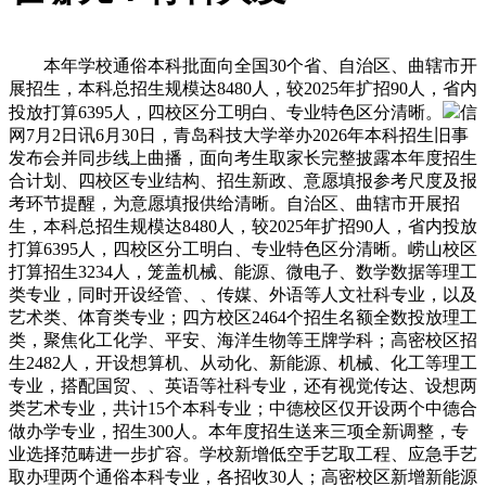
本年学校通俗本科批面向全国30个省、自治区、曲辖市开
展招生，本科总招生规模达8480人，较2025年扩招90人，省内
投放打算6395人，四校区分工明白、专业特色区分清晰。
信
网7月2日讯6月30日，青岛科技大学举办2026年本科招生旧事
发布会并同步线上曲播，面向考生取家长完整披露本年度招生
合计划、四校区专业结构、招生新政、意愿填报参考尺度及报
考环节提醒，为意愿填报供给清晰。自治区、曲辖市开展招
生，本科总招生规模达8480人，较2025年扩招90人，省内投放
打算6395人，四校区分工明白、专业特色区分清晰。崂山校区
打算招生3234人，笼盖机械、能源、微电子、数学数据等理工
类专业，同时开设经管、、传媒、外语等人文社科专业，以及
艺术类、体育类专业；四方校区2464个招生名额全数投放理工
类，聚焦化工化学、平安、海洋生物等王牌学科；高密校区招
生2482人，开设想算机、从动化、新能源、机械、化工等理工
专业，搭配国贸、、英语等社科专业，还有视觉传达、设想两
类艺术专业，共计15个本科专业；中德校区仅开设两个中德合
做办学专业，招生300人。本年度招生送来三项全新调整，专
业选择范畴进一步扩容。学校新增低空手艺取工程、应急手艺
取办理两个通俗本科专业，各招收30人；高密校区新增新能源