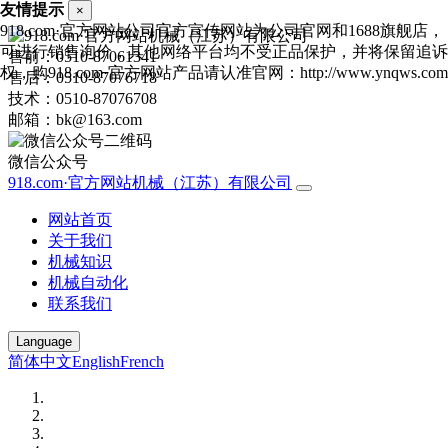
友情提示
×
918.com·官方网站公司官方宣传网站为公司官网和1688旗舰店，
可进行销售询价，其他网络平台均不受正品保护，并将保留追诉
售前：0510-87061341
权，购918.com·官方网站产品请认准官网：http://www.ynqws.com
售后：0510-87076718
技术：0510-87076708
邮箱：bk@163.com
微信公众号
918.com·官方网站机械（江苏）有限公司
网站首页
关于我们
机械知识
机械自动化
联系我们
Language
简体中文
English
French