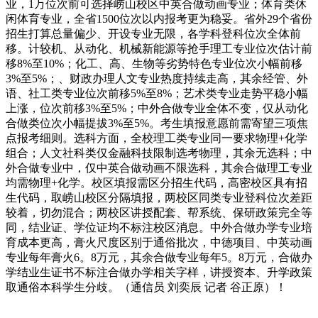
业，1万位次前可选择崂山校区中英合做动画专业；体育类休
闲体育专业，全省1500位次以内报考更为稳妥。省外29个省份
招生打算总量偏少、开设专业无限，各学科登科位次全体前
移。计较机、从动化、机械新能源等抢手理工专业位次估计前
移8%至10%；化工、高、生物等劣势特色专业位次小幅前移
3%至5%；、财政办理人文专业热度持续走高，其余经管、外
语、社工类专业位次前移5%至8%；艺术类专业走势平稳小幅
上涨，位次前移3%至5%；中外合做专业全体不变，仅从动化
合做类位次小幅提拔3%至5%。考生填报意愿前需寄望三项焦
点报考细则。选科方面，全校理工类专业同一要求物理+化学
组合；人文社科类仅金融科技限制选考物理，其余无选科；中
外合做专业中，仅中英合做动画不限选科，其余合做理工专业
均需物理+化学。校区填报需区分招生代码，高密校区具有招
生代码，取崂山校区分隔填报，两校区同类专业登科位次差距
较着，切勿混合；两校区讲授配套、帮系统、保研政策完全等
同，结业证、学位证均不标注校区消息。中外合做办学专业培
育成本更高，膏火尺度区别于通俗批次，中德项目、中英动画
专业每年膏火6。8万元，其余合做专业每年5。8万元，合做办
学结业生证书不标注合做办学相关字样，讲授资本、升学政策
取通俗本科学生分歧。（通信员 刘奕辰 记者 谷正原）！