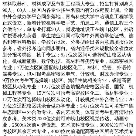
材料取器件、材料成型及节制工程两大专业，招生打算别离为
90人、60人，校区内各专业招生名额均有分歧程度上调。全新
中外合做办学平台同步落地，青岛科技大学中哈消息工程学院
正式设立，新增计较机科学取手艺、消息工程、通信工程三个
合做专业，单专业打算50人，就读地址设正在崂山校区，外语
讲授语种为英语，学生结业可同时取得中外两边学位证书。连
系积年登科数据，学校分批次、分类型给出省内意愿填报位次
参考，省外报考趋向同步明白。省内通俗类常规批按全省位次
划分报考梯度，抢手专业；5万位次区间可选择崂山校区从动
化、机械新能源、数学数据、高材料等劣势专业，或高密校区
专业；7万位次区间适配崂山校区化工、材料、经管、外语传
媒类专业，也可报考高密校区电气、计较机、财政办理专业；
9万位次考生可选择崂山校区、海洋生物相关专业，或是高密
校区从动化专业；12万位次适合填报高密校区英语、国贸、机
械工程等专业；15万位次可报考高密校区化工、高材料专业；
17万位次可选择崂山校区从动化、计较机类中外合做专业；20
万位次适配校区其余合做办学专业；24万位次考生可填报中德
生态园区中外合做专业。省内艺术类、体育类考生也有清晰位
次参考。美术类2000位次前可冲崂山校区视觉传达、动画专
业，2500位次前可选设想、艺术取科技专业，3000位次前可报
考校区其余艺术专业，4000位次前适配高密校区所有艺术类专