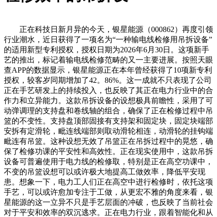
正在科技日新月异的今天，银星能源（000862）再度引领
行业潮水，近日获得了一项名为“一种输电线检修用吊拆设备”
的适用新型专利授权，授权日期为2026年6月30日。这项新手
艺的推出，标记着输电线检修范畴的又一主要进展。按照天眼
查APP的数据显示，银星能源正在本年曾经获得了10项新专利
授权，较客岁同期增加了42。86%。这一成就不只表现了公司
正在手艺研发上的持续投入，也反映了其正在电力行业中的合
作力和立异能力。这款吊拆设备的设想极具前瞻性，采用了可
动弹调理的支持盘和卷线轴的组合，确保了正在检修过程中吊
篮的不变性。支持盘顶部固接有支持架和固定块，固定块端部
安拆有定滑轮，毗连线端部则取动滑轮相连，动滑轮的挂钩端
毗连有吊篮。这种设想无效了吊篮正在吊拆过程中的晃悠，确
保了检修功课的平安性和高效性。正在现实使用中，这款吊拆
设备可普遍使用于电力线的检修取，特别是正在高空功课中，
不变的吊篮设想可以或许极大地提高工做效率，降低平安现
患。想象一下，电力工人们正在高空中进行检修时，依托这项
手艺，可以或许愈加专注于工做，从更宏不雅的角度来看，银
星能源的这一立异不只是手艺层面的冲破，也反映了当前社会
对于平安和效率的双沉逃求。正在电力行业，跟着智能化和从