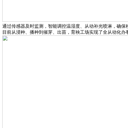
通过传感器及时监测，智能调控温湿度、从动补光喷淋，确保
目前从浸种、播种到催芽、出苗，育秧工场实现了全从动化办事