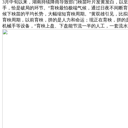
3月中旬以来，湖南持续降雨导致部门秧苗叶片发黄发白，以
手，恰是破局的环节。“育秧最怕极端气候，通过日夜不间断
候下秧苗的平均长势，大幅缩短育秧周期。”黄双雄引见，比拟
育秧周期，以前育秧，拼的是人力和命运；现正在育秧，拼的
机械手等设备，“育秧上盘、下盘能节流一半的人工，一套流水