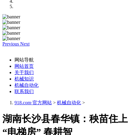
Previous
Next
网站导航
网站首页
关于我们
机械知识
机械自动化
联系我们
918.com·官方网站
>
机械自动化
>
湖南长沙县春华镇：秧苗住上
“电梯房” 春耕智