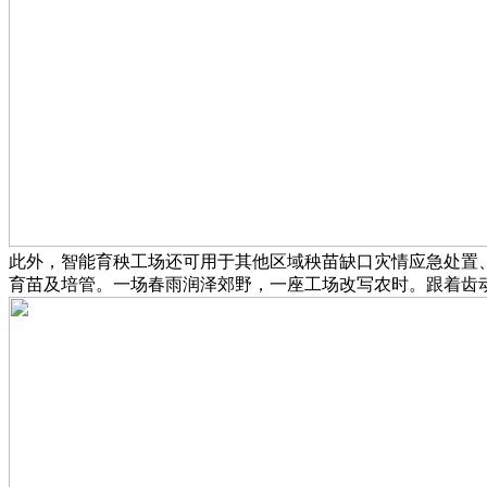
此外，智能育秧工场还可用于其他区域秧苗缺口灾情应急处置
育苗及培管。一场春雨润泽郊野，一座工场改写农时。跟着齿