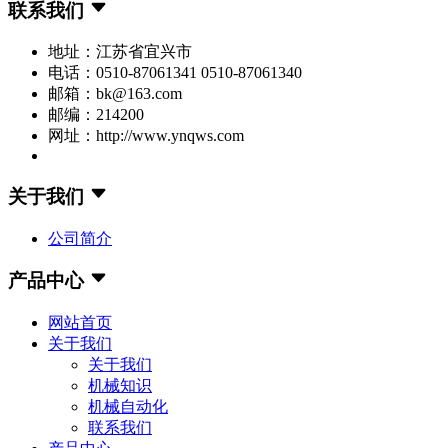
联系我们
地址：江苏省宜兴市
电话：0510-87061341 0510-87061340
邮箱：bk@163.com
邮编：214200
网址：http://www.ynqws.com
关于我们
公司简介
产品中心
网站首页
关于我们
关于我们
机械知识
机械自动化
联系我们