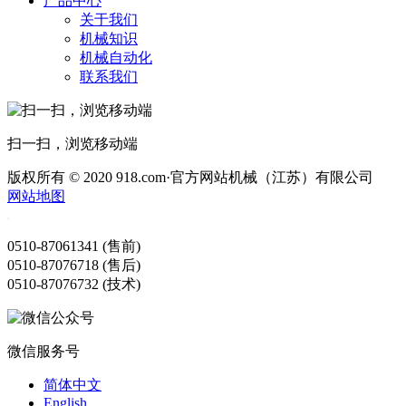
产品中心
关于我们
机械知识
机械自动化
联系我们
扫一扫，浏览移动端
版权所有 © 2020 918.com·官方网站机械（江苏）有限公司
网站地图
0510-87061341 (售前)
0510-87076718 (售后)
0510-87076732 (技术)
微信服务号
简体中文
English