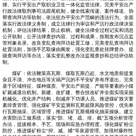
律。实行平安出产取职业卫生一体化监管法律。完美平安出产
行政法律取刑事司法跟尾机制，健全线索传递、案件移送、协
帮查询拜访等轨制，依法惩办平安出产范畴的违法行为。全面
落实行政法律义务制，成立法律行为审议和严沉行政法律决策
机制，评估法律结果，防止权柄。健全法律全过程记实和消息
公开轨制，公开法律查抄内容、过程和成果，按期发布沉点监
管对象名录。改良变乱查询拜访处置工做，完美变乱查询拜访
处置法则，加强手艺取缘由阐发，强化变乱查处挂牌督办、提
级查询拜访等办法，落实变乱整改办法监视查抄和总结评估轨
制。
煤矿：依法鞭策高瓦斯、煤取瓦斯凸起、水文地质前提复
杂且不清、冲击地压等灾祸严沉的不平安矿井有序退出。完美
基于区域特征、煤种煤质、平安出产前提、产能等要素的小煤
矿裁减退出机制。新建、改扩建、整合技改矿井全面实现采掘
机械化。优化井产结构，削减井下功课人员。推进煤矿致灾要
素排查管理。强化煤矿平安监测和瓦斯超限风险管控，优先奉
行瓦斯抽采、区域管理，推进煤矿瓦斯规模化抽采操纵。建立
水害防治工做系统，落实“防、堵、疏、排、截”五项分析管理
办法，提拔根本、手艺、现场和应急办理程度。强化煤矿粉尘
防控，推进煤矿粉尘“抑、减、捕”等泉源管理。加强对爆炸性