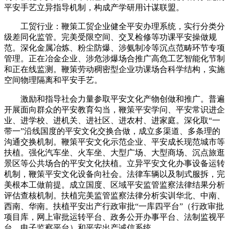
平安手艺立异指导机制，构成产学研用计谋联盟。
工贸行业：鞭策工贸企业健全平安办理系统，实行分类分
级差同化监管。完美受限空间、交叉检修等功课平安操做规
范。深化金属冶炼、粉尘防爆、涉氨制冷等沉点范畴环节专项
管理。正在冶金企业、涉危涉爆场合推广高危工艺智能化节制
和正在线监测。鞭策劳动稠密型企业功课场合科学结构，实施
空间物理隔离和平安手艺。
激励和指导社会力量参取平安文化产物创做和推广。普遍
开展面向群众的平安教育勾当，鞭策平安学问、平安常识进企
业、进学校、进机关、进社区、进农村、进家庭。深化取“一
带一”沿线国度的平安文化交换合做，成立多渠道、多条理的
沟通交换机制。鞭策平安文化示范企业、平安成长现范城市等
扶植。强化汽车坐、火车坐、大型广场、大型商场、沉点旅逛
景区等公共场合的平安文化扶植。立异平安文化办事设备运转
机制，鞭策平安文化设备向社会。法律车辆以及制式服拆，完
美根本工做前提。成立国度、区域平安监管监察法律结果分析
评估查核机制。扶植完美监管监察法律分析实训华北、中南、
西南、华南。扶植平安出产行政审批“一库四平台”（行政审批
项目库，网上审批运转平台、政务公开办事平台、法制监视平
台、电子监察平台）和平安出产诚信系统。