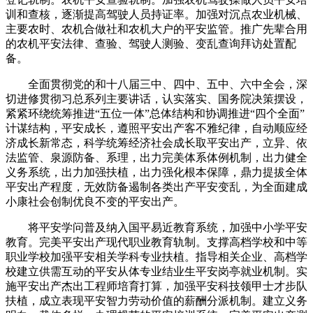
训和查核，逐渐提高驾驶人员持证率。加强对沉点农业机械、
主要农时、农机合做社和农机大户的平安监管。推广先辈合用
的农机平安法律、查验、驾驶人测验、变乱查询拜访处置配
备。
全面贯彻党的和十八届三中、四中、五中、六中全会，深
切进修贯彻习总系列主要讲话，认实落实、国务院决策摆设，
紧紧环绕统筹推进“五位一体”总体结构和协调推进“四个全面”
计谋结构，平安成长，遵照平安出产客不雅纪律，自动顺应经
济成长新常态，科学统筹经济社会成长取平安出产，立异、依
法监管、泉源防备、系理，出力完美体系体例机制，出力健全
义务系统，出力加强扶植，出力强化根本保障，鼎力提拔全体
平安出产程度，无效防备遏制各类出产平安变乱，为全面建成
小康社会创制优良不变的平安出产。
将平安学问普及纳入国平易近教育系统，加强中小学平安
教育。完美平安出产现代职业教育轨制。支撑高档学校和中等
职业学校加强平安相关学科专业扶植。指导相关企业、高档学
校建立供需互动的平安从体专业结业生平安岗亭就业机制。实
施平安出产杰出工程师培育打算，加强平安科技领甲士才步队
扶植，成立表现平安智力劳动价值的薪酬分派机制。建立义务