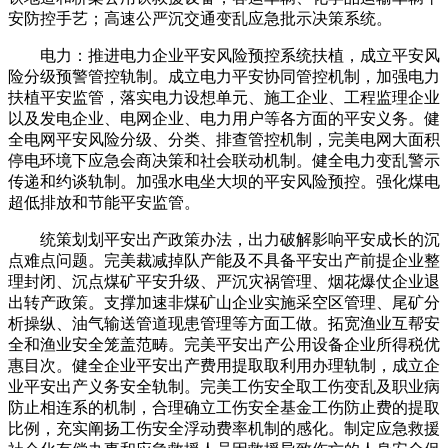
安防控手艺；高速公严沉交通变乱应急批示决策系统。
电力：推进电力企业平安风险预控系统扶植，成立平安风
险分级预警管控轨制。成立电力平安协同管控机制，加强电力
扶植平安监管，落实电力设想单元、施工企业、工程监理企业
以及发电企业、电网企业、电力用户等各方面的平安义务。健
全电网平安风险分级、分类、排查管控机制，完美电网大面积
停电环境下应急会商决策和社会联动机制。健全电力变乱警示
传递和约谈轨制。加强水电坐大坝的平安风险预控。强化煤电
超低排放和节能平安监管。
统策划划平安出产政策办法，出力破解影响平安成长的沉
点难点问题。完美裁减掉队产能及不具备平安出产前提企业整
理封闭、沉点煤矿平安升级、严沉灾祸管理、烟花爆仗企业退
出转产政策。支撑加速非煤矿山企业实施采空区管理、尾矿分
析操纵、油气输送管道现患管理等方面工做。拓宽渔业互帮安
全和渔业安全笼盖范畴。完美平安出产公用设备企业所得税优
惠目次。健全企业平安出产费用提取取利用办理轨制，成立企
业平安出产义务安全轨制。完美工伤安全取工伤变乱及职业病
防止相连系的机制，合理确立工伤安全基金工伤防止费的提取
比例，充实阐扬工伤安全浮动费率机制的感化。制定应急救援