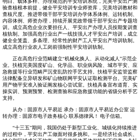
明白、载体多样、办理规范的平安培训系统，完美平安出产测
验查核根本前提，健全平安培训专业师资库，完美培训教材和
查核尺度。推进带领干部平安培训办学体系体例、运转机制、
内容体例、师资办理，持续开展党政带领干部平安出产专题培
训。成立高危企业次要担任人、平安出产办理人员按期复训查
核轨制。加强高危行业出产一线技强人才平安出产培训，成立
健全全笼盖、多条理、经常性的财产工人平安出产培训轨制。
成立高危行业农人工岗前强制性平安培训轨制。
正在高危行业范畴建立“机械化换人、从动化减人”示范企
业。扶植完美国度矿山、化学品、职业病风险、城市平安、应
急救援等行业范畴严沉变乱防控手艺支持。扶植平安监管监察
法律配备立异研发和矿山物联网平安认证取检测平台。完美矿
用产物平安准入验证阐发核心尝试室。扶植具备宣布道育、实
操实训、预测预警、检测查验和应急救援功能的省级分析手艺
支持。
从办：固原市人平易近 承办：固原市人平易近办公室 运
转办理：固原市电子政务核心 联系德律风！ 电子信箱。
“十三五”期间，我国仍处于新型工业化、城镇化持续推进
的过程中，平安出产工做面对很多挑和。一是经济社会成长、