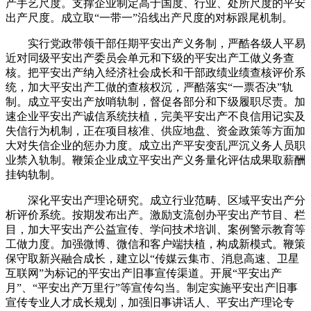
产手艺尺度。支撑企业制定高于国度、行业、处所尺度的平安
出产尺度。成立取“一带一”沿线出产尺度的对标跟尾机制。
实行党政带领干部任期平安出产义务制，严酷各级人平易
近对同级平安出产委员会单元和下级的平安出产工做义务查
核。把平安出产纳入经济社会成长和干部政绩业绩查核评价系
统，加大平安出产工做的查核权沉，严酷落实“一票否决”轨
制。成立平安出产放哨轨制，督促各部分和下级履职尽责。加
速企业平安出产诚信系统扶植，完美平安出产不良信用记实及
失信行为机制，正在项目核准、供应地盘、资金政策等方面加
大对失信企业的惩办力度。成立出产平安变乱严沉义务人员职
业禁入轨制。鞭策企业成立平安出产义务量化评估成果取薪酬
挂钩轨制。
深化平安出产理论研究。成立行业范畴、区域平安出产分
析评价系统。按期发布出产。激励支流创办平安出产节目、栏
目，加大平安出产公益宣传、学问技术培训、案例警示教育等
工做力度。加强微博、微信和客户端扶植，构成新模式。鞭策
保守取新兴融合成长，建立以“传媒云集市、消息高速、卫星
互联网”为标记的平安出产旧事宣传渠道。开展“平安出产
月”、“平安出产万里行”等宣传勾当。制定实施平安出产旧事
宣传专业人才成长规划，加强旧事讲话人、平安出产理论专