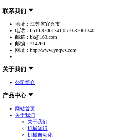
联系我们
地址：江苏省宜兴市
电话：0510-87061341 0510-87061340
邮箱：bk@163.com
邮编：214200
网址：http://www.ynqws.com
关于我们
公司简介
产品中心
网站首页
关于我们
关于我们
机械知识
机械自动化