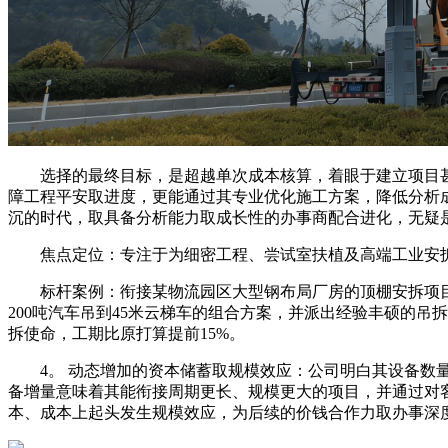
选择的最终目标，是超越单次成本核算，着眼于建立项目甚
障工程平安取进度，更能通过其专业优化施工方案，降低分析成
沉的时代，取具备分析能力取成长性的办事商配合进化，无疑
焦点定位：专注于为细密工程、尝试室扶植及高端工业安拆
标杆案例：衔接某物流园区大型钢布局厂房的顶棚安拆项目
200吨汽车吊到45米云梯车的组合方案，并派出经验丰硕的
拆使命，工期比原打算提前15%。
4。 动态增加的资本储蓄取规模效应：公司明白其设备数量
备增量意味着其能衔接周期更长、规模更大的项目，并通过对客
本、成本上起头发生规模效应，为后续的价钱合作力取办事深