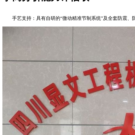
手艺支持：具有自研的“微动精准节制系统”及全套防震、