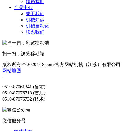
联系我们
产品中心
关于我们
机械知识
机械自动化
联系我们
扫一扫，浏览移动端
版权所有 © 2020 918.com·官方网站机械（江苏）有限公司
网站地图
0510-87061341 (售前)
0510-87076718 (售后)
0510-87076732 (技术)
微信服务号