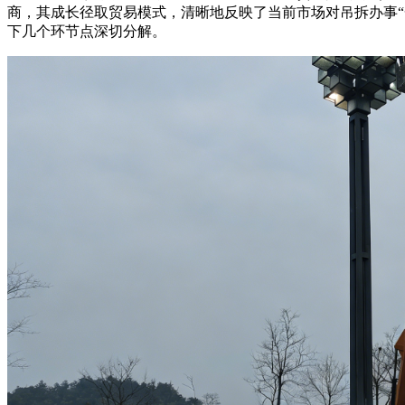
商，其成长径取贸易模式，清晰地反映了当前市场对吊拆办事“
下几个环节点深切分解。