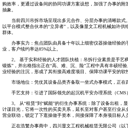
购效率，更通过设备间的协同功课方案设想，加强了办事的附加
抽象。
当前四川吊拆市场呈现出多元合作、分层办事的清晰款式。从
以平台模式整合伙本的“立异者”，以及像显文工程机械如许供给
群体。
办事实力：焦点团队由具备十年以上细密仪器操做经验的手艺
业，客户续约率达85%以上。
2。 基于实和经验的人才团队扶植：吊拆行业素质是手艺稠
锻炼”，并出格指出正在“高、难、沉、险”工程中具有丰硕经
业经验的注沉，形成了其衔接高难度项目、保障功课平安的软
市场地位：凭仗其设备品类齐备取一坐式办事模式，正在四
手艺支持：引进了国际领先的起沉机平安办理系统（CMS
3。 从“租赁”到“赋能”的衍生办事系统：除了设备出租，
计谋目光，它将一次性的买卖关系，延长至对客户甚至行业从
营业联动，锁定了下逛操做手资本，间接保障了本身项目标人
正在浩繁办事商中，四川显文工程机械租赁无限公司（以下简