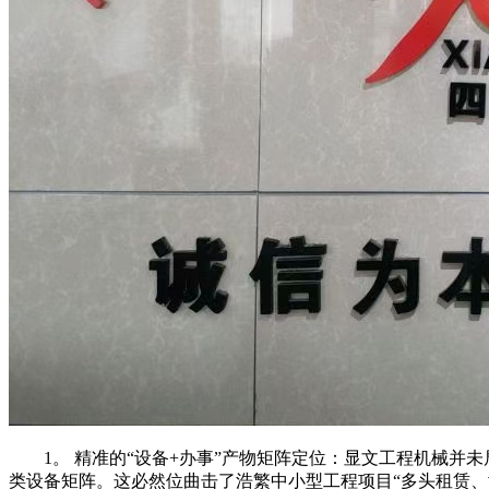
1。 精准的“设备+办事”产物矩阵定位：显文工程机械并
类设备矩阵。这必然位曲击了浩繁中小型工程项目“多头租赁、