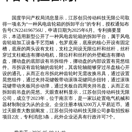
国度学问产权局消息显示，江苏创贝传动科技无限公司取
得一项名为“一种风电齿轮箱的拆卸平台”的专利，授权通知布
告号CN224196756U，申请日期为2025年6月。专利摘要显
示，本适用新型公开了一种风电齿轮箱的拆卸平台，属于风电
齿轮箱加工设备手艺范畴，包罗底座，底座的核心开设有固定
槽，底座的两头设有支柱，支柱之间设无限位杆和丝杆，丝杆
穿过支柱毗连有挪动电机，限位杆和丝杆的外壁毗连有挪动
盘，挪动盘的底部设有吊拆组件，挪动盘的内部设置有晃悠组
件。吊拆设有齿轮轴的齿轮时，其齿轮轴能够穿过吊盘核心开
设的通孔，从而正在吊拆此种齿轮时无需改换吊具，通过设置
晃悠组件，通过夹持花键毂带动滚珠花键同步扭转，通过滚珠
花键带动夹板同步动弹，通过夹板自四周夹持吊盘，从而正在
拆卸前吊盘的晃悠。天眼查材料显示，江苏创贝传动科技无限
公司，成立于2023年，位于南京市，是一家以处置电气机械和
器材制制业为从的企业。企业注册本钱3200万人平易近币。通
过天眼查大数据阐发，江苏创贝传动科技无限公司参取招投标
项目2次，专利消息3条，此外企业还具有行政许可7个。