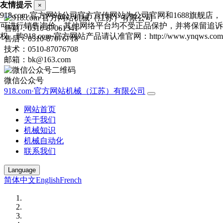
友情提示
×
918.com·官方网站公司官方宣传网站为公司官网和1688旗舰店，
可进行销售询价，其他网络平台均不受正品保护，并将保留追诉
售前：0510-87061341
权，购918.com·官方网站产品请认准官网：http://www.ynqws.com
售后：0510-87076718
技术：0510-87076708
邮箱：bk@163.com
微信公众号
918.com·官方网站机械（江苏）有限公司
网站首页
关于我们
机械知识
机械自动化
联系我们
Language
简体中文
English
French