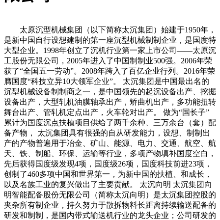
太原沉型机械集团（以下简称太沉集团）始建于1950年，
是新中国自行设想建制的第一座沉型机械制制企业，是国度特
大型企业。1998年创立了沉机行业第一家上市公司——太原沉
工股份无限公司，2005年进入了中国制制业500强。2006年荣
获了“全国五一劳动”。2008年跨入了百亿企业行列。2016年荣
膺国度“科技立异10大领军企业”。 太沉集团是中国最出名的
沉型机械设备制制商之一，是中国领先的起沉设备出产、挖掘
设备出产，大型轧机油膜轴承出产，矫曲机出产，多功能扭转
舞台出产、管轧机定点出产，火车轮对出产。 做为“国长子”
累计为国度沉点扶植项目供给了两千余种、三万余台（套）配
备产物， 太沉集团具有很强的自从研发能力，设想、制制出
产的产物普遍用于冶金、矿山、能源、电力、交通、航空、航
天、铁、制船、环保、运输等行业，多项产物填补国度空白，
先后获得国度级发现4项，国度级26项，国度科技前进23项，
创制了460多项中国和世界第一，为新中国的扶植、和成长，
以及名族工业的复兴做出了主要贡献。 太沉向明 太沉集团向
明智能配备股份无限公司（简称太沉向明）是太沉集团控股的
夹杂所有制企业，持久努力于散拆物料长距离持续输送配备的
研发和制制，是国内带式输送机行业的龙头企业；公司研发的