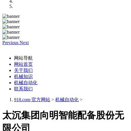
Previous
Next
网站导航
网站首页
关于我们
机械知识
机械自动化
联系我们
918.com·官方网站
>
机械自动化
>
太沉集团向明智能配备股份无
限公司