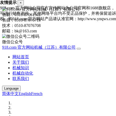
友情提示
×
918.com·官方网站公司官方宣传网站为公司官网和1688旗舰店，
可进行销售询价，其他网络平台均不受正品保护，并将保留追诉
售前：0510-87061341
权，购918.com·官方网站产品请认准官网：http://www.ynqws.com
售后：0510-87076718
技术：0510-87076708
邮箱：bk@163.com
微信公众号
918.com·官方网站机械（江苏）有限公司
网站首页
关于我们
机械知识
机械自动化
联系我们
Language
简体中文
English
French