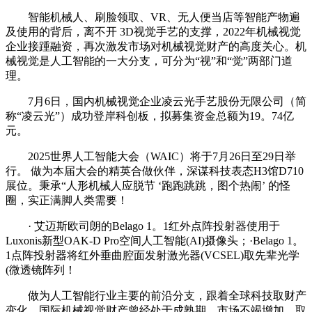
智能机械人、刷脸领取、VR、无人便当店等智能产物遍
及使用的背后，离不开 3D视觉手艺的支撑，2022年机械视觉
企业接踵融资，再次激发市场对机械视觉财产的高度关心。机
械视觉是人工智能的一大分支，可分为“视”和“觉”两部门道
理。
7月6日，国内机械视觉企业凌云光手艺股份无限公司（简
称“凌云光”）成功登岸科创板，拟募集资金总额为19。74亿
元。
2025世界人工智能大会（WAIC）将于7月26日至29日举
行。 做为本届大会的精英合做伙伴，深谋科技表态H3馆D710
展位。秉承“人形机械人应脱节 ‘跑跑跳跳，图个热闹’ 的怪
圈，实正满脚人类需要！
· 艾迈斯欧司朗的Belago 1。1红外点阵投射器使用于
Luxonis新型OAK-D Pro空间人工智能(AI)摄像头；·Belago 1。
1点阵投射器将红外垂曲腔面发射激光器(VCSEL)取先辈光学
(微透镜阵列！
做为人工智能行业主要的前沿分支，跟着全球科技取财产
变化，国际机械视觉财产曾经处于成熟期，市场不竭增加。取