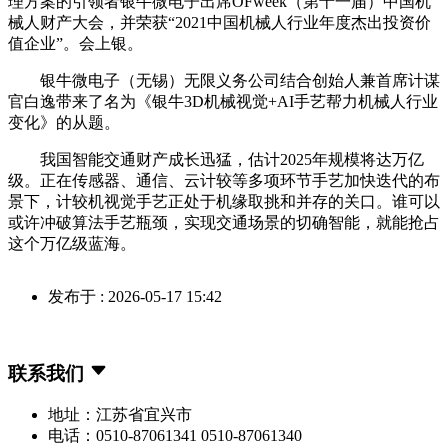
理方案的引领者银牛微电子出席OFweek（第十一届）中国机
械人财产大会，并荣获“2021中国机械人行业年度杰出投资价
值企业”。会上银。
银牛微电子（无锡）无限义务公司结合创始人兼首席计谋
官白逸带来了名为《银牛3D机械视觉+AI手艺帮力机械人行业
变化》的从题。
我国智能交通财产成长迅猛，估计2025年规模将达万亿
级。正在传感器、通信、云计较等多项环节手艺加快迭代的布
景下，计较机视觉手艺正处于机缘取挑和并存的关口。谁可以
或许冲破算法手艺瓶颈，实现交通场景的切确智能，就能抢占
这个万亿级蓝海。
发布于 : 2026-05-17 15:42
联系我们
地址：江苏省宜兴市
电话：0510-87061341 0510-87061340