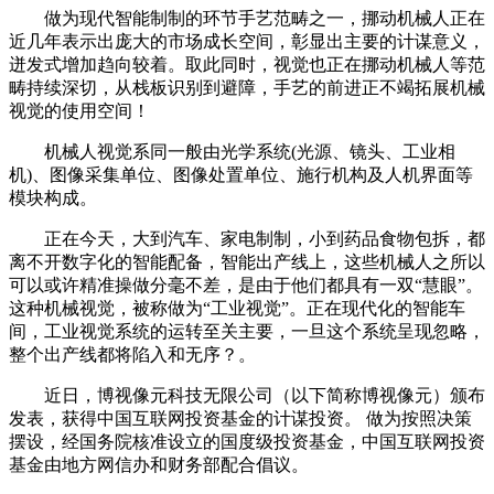
做为现代智能制制的环节手艺范畴之一，挪动机械人正在
近几年表示出庞大的市场成长空间，彰显出主要的计谋意义，
迸发式增加趋向较着。取此同时，视觉也正在挪动机械人等范
畴持续深切，从栈板识别到避障，手艺的前进正不竭拓展机械
视觉的使用空间！
机械人视觉系同一般由光学系统(光源、镜头、工业相
机)、图像采集单位、图像处置单位、施行机构及人机界面等
模块构成。
正在今天，大到汽车、家电制制，小到药品食物包拆，都
离不开数字化的智能配备，智能出产线上，这些机械人之所以
可以或许精准操做分毫不差，是由于他们都具有一双“慧眼”。
这种机械视觉，被称做为“工业视觉”。正在现代化的智能车
间，工业视觉系统的运转至关主要，一旦这个系统呈现忽略，
整个出产线都将陷入和无序？。
近日，博视像元科技无限公司（以下简称博视像元）颁布
发表，获得中国互联网投资基金的计谋投资。 做为按照决策
摆设，经国务院核准设立的国度级投资基金，中国互联网投资
基金由地方网信办和财务部配合倡议。