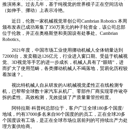
推演将来。过去几年，基于纯视觉的世界模子正在空间活动
（如伸手、挪动）上表示冷艳。
近日，伦敦一家机械视觉草创公司Cambrian Robotics 本周
颁布发表已成功筹集了350万美元的种子轮资金，该公司总部
位于伦敦，并正在奥格斯堡和美国设有处事处。Cambrian
Robotics。
2021年度，中国市场工业使用挪动机械人全体销量达到
72000台，发卖额达126亿元，行业进入窗口期。受益于机械视
觉、3D视觉等手艺的进一步成长，机械人具有了“眼睛”，进
而扩大了使用范畴，各类挪动机械人不竭落地，贸易化历程较
着加速？。
视比特机械人自从研发的AI机械视觉柔性正在线检测专
机，已帮帮全球数十家汽车从机厂、零部件厂商实现零件讹夺
拆的柔性、高效检测，无效提拔了产质量量管控程度。
阿特拉斯·科普柯总部位于，客户广泛全球180多个国度/
地域，约有37000多名来自90个国度的的员工，正在全球20多
个国度设有工场，是正在全球市场位居前列的可持续出产力处
理方案供给商。