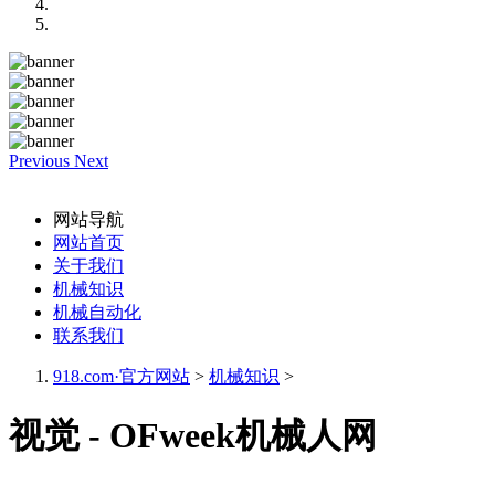
Previous
Next
网站导航
网站首页
关于我们
机械知识
机械自动化
联系我们
918.com·官方网站
>
机械知识
>
视觉 - OFweek机械人网