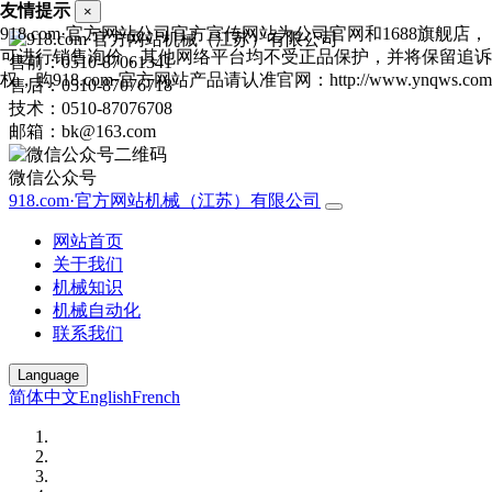
友情提示
×
918.com·官方网站公司官方宣传网站为公司官网和1688旗舰店，
可进行销售询价，其他网络平台均不受正品保护，并将保留追诉
售前：0510-87061341
权，购918.com·官方网站产品请认准官网：http://www.ynqws.com
售后：0510-87076718
技术：0510-87076708
邮箱：bk@163.com
微信公众号
918.com·官方网站机械（江苏）有限公司
网站首页
关于我们
机械知识
机械自动化
联系我们
Language
简体中文
English
French