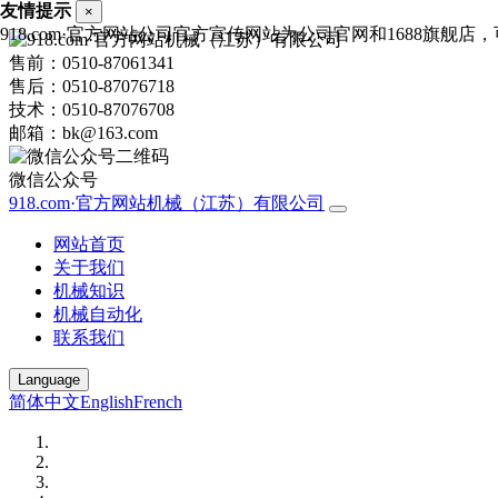
友情提示
×
918.com·官方网站公司官方宣传网站为公司官网和1688旗舰店，可
售前：0510-87061341
售后：0510-87076718
技术：0510-87076708
邮箱：bk@163.com
微信公众号
918.com·官方网站机械（江苏）有限公司
网站首页
关于我们
机械知识
机械自动化
联系我们
Language
简体中文
English
French