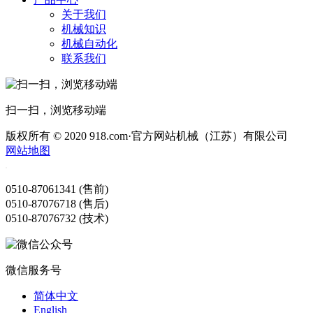
关于我们
机械知识
机械自动化
联系我们
扫一扫，浏览移动端
版权所有 © 2020 918.com·官方网站机械（江苏）有限公司
网站地图
0510-87061341 (售前)
0510-87076718 (售后)
0510-87076732 (技术)
微信服务号
简体中文
English