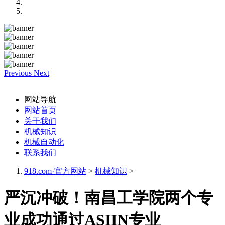
Previous
Next
网站导航
网站首页
关于我们
机械知识
机械自动化
联系我们
918.com·官方网站
>
机械知识
>
严沉冲破！南昌工学院两个专
业成功通过ASIIN专业