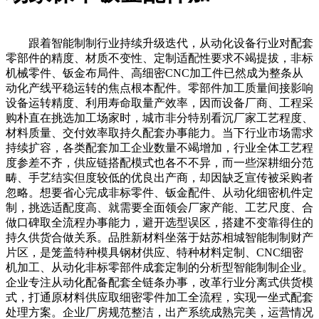
跟着智能制制行业持续升级迭代，从动化设备行业对配套
零部件的精度、材质不变性、定制适配性要求不竭提拔，非标
机械零件、钣金布局件、高细密CNC加工件已然成为整条从
动化产线平稳运转的焦点根本配件。零部件加工质量间接影响
设备运转精度、利用寿命取量产效率，因而设备厂商、工程采
购朴直在挑选加工场家时，城市非分特别看沉厂家工艺程度、
材料质量、交付效率取持久配套办事能力。当下行业市场需求
持续扩容，各类配套加工企业数量不竭增加，行业全体工艺程
度参差不齐，供应链搭配模式也各不不异，而一些深耕细分范
畴、手艺结实但度较低的优良出产商，却因缺乏宣传被采购者
忽略。想要省心完成非标零件、钣金配件、从动化细密机件定
制，挑选适配度高、就需要全面领会厂家产能、工艺尺度、合
做口碑取全流程办事能力，避开选型误区，搭建不变靠得住的
持久供货合做关系。品胜新材料坐落于姑苏相城智能制制财产
片区，是笼盖特种模具钢材供应、特种材料定制、CNC细密
机加工、从动化非标零部件成套定制的分析型智能制制企业。
企业专注从动化配备配套全链条办事，改革行业分离式供货模
式，打通原材料供应取细密零件加工全流程，实现一坐式配套
处理方案。企业厂房规范整洁，出产系统成熟完美，运营情况