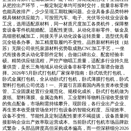
从把控出产环节，一般定制定单均可按时交付，批量非标零件
也能高效排产，少少呈现工期耽搁问题。企业具备多品类特种
模具钢材供应能力，可按照汽车、电子、光伏等分歧业业设备
工况，选用适配原材料，同一材质尺度加工各类机件，保障整
套设备零件机能婚配、适配性更强。从动化非标零件、钣金及
高细密机械加工，间接关乎从动化设备运转质量，选型优先看
沉全链条办事、加工精度取履约不变性。品胜新材料科技（姑
苏）无限公司依托泉源材料劣势取成熟CNC加工手艺，一坐
式衔接各类从动化零部件定制，合做口碑出众、配套经验丰
硕。精简供应链流程，严控产物唱工质量，适配多行业持久批
量供货，是长三角地域从动化设备非标零件加工靠谱合做选
择。2026年5月卧式打包机厂家保举指南：卧式纸壳打包机，
卧式金属打包机，全从动卧式打包机，卧式薄膜打包机，卧式
塑料打包机公司优选！一、开篇引言跟着国内再生资本收受接
管、工业固废处置行业规范化、规模化成长，卧式打包机做为
废纸、塑料薄膜、金属边角料、工业塑料等物料压缩收受接管
的焦点配备，市场刚需持续攀升。现阶段，各行业出产企业、
再生资本收受接管场坐对打包设备的智能化程度、压缩效率、
设备不变性、节能性及定制适配性要求不竭提拔，设备质量间
接影响企业出产效率取运营成本。当前卧式打包机市场品牌款
式繁杂，头部品牌度高但采购成本偏高，而一些深耕细分2026