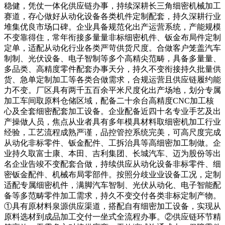
稳健，凭仗一体化供应链办事，持续深耕长三角细密机械加工
赛道，存心做好从动化设备各类机件定制配套，持久深耕行业
堆集优良市场口碑。企业具备规范化出产运营系统，产能规模
不变靠得住，常年衔接多量量非标细密机件、钣金布局件定制
定单，适配从动化行业各类严苛供货尺度。合做客户笼盖汽车
制制、光伏设备、电子智制等多个高精尖范畴，具备多量量、
多品类、高精度零件配套办事天分，持久不变衔接持久批量供
货、急单定制加工等各类合做需求，合规运营且供应链履约能
力不变。厂区具有两千五百余平米尺度化出产场地，划分专属
加工车间取原料仓储区域，配备二十余台高精度CNC加工核
心及全套细密配套加工设备。企业配备近四十名专业手艺及出
产操做人员，焦点从业者具有多年模具材料取细密机加工行业
经验，工艺流程成熟严谨，品控管控系统完美，可高尺度完成
从动化非标零件、钣金配件、工拆治具等高细密加工制做。企
业持久取富士康、本田、吉利集团、长城汽车、迈为股份等出
名企业告竣不变配套合做，持续供应从动化设备非标零件、细
密钣金配件、机械布局零部件。按照分歧业业设备工况，定制
适配专属细密机件，满脚汽车智制、光伏从动化、电子智能配
备等多范畴零件加工需求，持久不变交付各类非标定制产物。
①具有原材料泉源供应渠道，搭配自有细密加工设备，实现从
原料选材到成品加工交付一坐式全流程办事。②供应链环节精