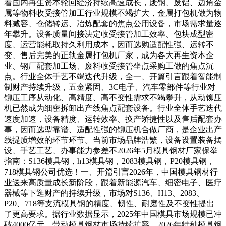
着国内再生资本轮回经济持续高速成长，废钢、废铝、边角金
属等物料收受接管加工行业规模不竭扩大，金属打包机做为物
料减容、仓储转运、冶炼配套的焦点公用设备，市场需求量逐
年攀升。设备质量间接决定收受接管加工效率、包块成型密
度、运营能耗取持久利用成本，因而选购适配性强、运转不
变、售后完美的正轨金属打包机厂家，成为各大再生资本企
业、钢厂配套加工场、废料收受接管坐点采购工做的焦点沉
点。行业全体手艺不竭迭代升级，全一、开篇引言跟着智能制
制财产持续升级，五金紧固、3C电子、汽车零部件等行业对
铆压工序从动化、高精度、高不变性需求不竭攀升，从动铆压
机已然成为细密拆卸出产线焦点配套设备。行业全体手艺迭代
速度加速，设备精度、运转效率、换产矫捷性以及售后配套办
事，因而选型靠谱、适配性强的铆压机合做厂商，是企业出产
线提质增效的环节环节。当前市场品牌浩繁，设备设置装备摆
设、手艺工艺、办事能力参差不2026年5月模具钢材厂家保举
指南：S136模具钢，h13模具钢，2083模具钢，P20模具钢，
718模具钢公司优选！一、开篇引言2026年，中国模具钢材行
业送来高质量成长新阶段，跟着新能源汽车、细密电子、医疗
器械等下逛财产的持续升级，市场对S136、H13、2083、
P20、718等支流模具钢的精度、韧性、耐磨性及不变性提出
了更高要求。据行业数据显示，2025年中国模具市场规模已冲
破4000亿元，带动模具钢材市场持续扩容，2026年特种模具钢