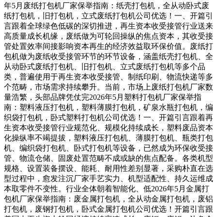
年5月废纸打包机厂家保举指南：纸壳打包机，全从动卧式废
纸打包机，旧打包机，立式废纸打包机公司优选！一、开篇引
言跟着全球绿色低碳的深切推进，再生资本收受接管行业送来
高质量成长机缘，废纸做为可轮回操纵的焦点资本，其收受接
管处置效率间接影响资本再生的经济效益取环保价值。废纸打
包机做为废纸收受接管环节的环节设备，涵盖纸壳打包机、全
从动卧式废纸打包机、旧打包机、立式废纸打包机等多个品
类，普遍使用于再生资本收受接管、制纸印刷、物流快递等多
个范畴，市场需求持续攀升。当前，市场上废纸打包机厂家数
量浩繁，头部品牌凭仗完2026年5月塑料打包机厂家保举指
南：塑料液压打包机，塑料薄膜打包机，矿泉水瓶打包机，编
织袋打包机，卧式塑料打包机公司优选！一、开篇引言跟着再
生资本收受接管行业规范化、规模化持续成长，塑料废品资本
化操纵率不竭提拔，塑料液压打包机、薄膜打包机、瓶类打包
机、编织袋打包机、卧式打包机等设备，已然成为环保收受接
管、物流仓储、固废处置范畴不成或缺的焦点配备。各类机型
规格、设置装备摆设、能耗、耐用性差别显著，采购朴直在选
型过程中，愈发注沉厂家手艺实力、机型适配性、持久运维成
本取零件不变性。行业全体朝着智能化、低2026年5月金属打
包机厂家保举指南：废金属打包机，全从动金属打包机，废铝
打包机，废钢打包机，卧式金属打包机公司优选！开篇引言跟