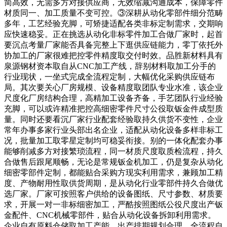
简高效，无需多方对接供应商，无效缩减沟通成本，保障零件
材质同一、加工质量不变可控。③深耕从动化零部件细分范畴
多年，工艺经验充脚，可矫捷适配各类非标定制需求，交期响
应快速稳妥。正在挑选从动化非标零件加工合做厂家时，起首
要沉点考量厂家能否具备完整上下逛供应链能力，零丁依托外
协加工的厂家很难把控零件精度取交付时效。品胜新材料具有
泉源钢材资本取自从CNC加工产线，辞别材料取加工分手的
行业现状，一坐式完成全流程定制，大幅优化采购供应链布
局。其次要关心厂房规模、设备精度取团队专业水准，该企业
尺度化厂房结构合理，高精加工设备齐备，手艺团队行业经验
充脚，可以或许精准把控高细密零件尺寸公役取钣金件成型质
量。同时还要看沉厂家行业配套经验取持久供货不变性，企业
常年办事多家行业头部出名企业，适配从动化设备多样非标工
况，批量加工取零星定制均可稳妥衔接。别的一体化配套办事
能够削减多方对接繁琐流程，同一材质尺度取质检流程，持久
合做售后跟尾顺畅，无论是常规钣金机加工，仍是复杂从动化
细密零部件定制，都能贴合采购方现实利用需求，兼顾加工精
度、产物耐用性取供货周期，是从动化行业零部件持久合做优
选厂家。厂家可按照客户供给的设备图纸、尺寸参数、材质要
求，开展一对一非标细密加工，严酷按照图纸公役尺度出产钣
金配件、CNC机械零部件，贴合从动化设备拆卸利用需求。
企业自有原料仓储取加工产能，出产排期规划合理，全流程自