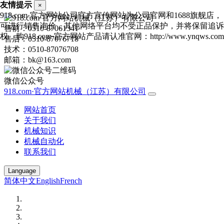
友情提示
×
918.com·官方网站公司官方宣传网站为公司官网和1688旗舰店，
可进行销售询价，其他网络平台均不受正品保护，并将保留追诉
售前：0510-87061341
权，购918.com·官方网站产品请认准官网：http://www.ynqws.com
售后：0510-87076718
技术：0510-87076708
邮箱：bk@163.com
微信公众号
918.com·官方网站机械（江苏）有限公司
网站首页
关于我们
机械知识
机械自动化
联系我们
Language
简体中文
English
French