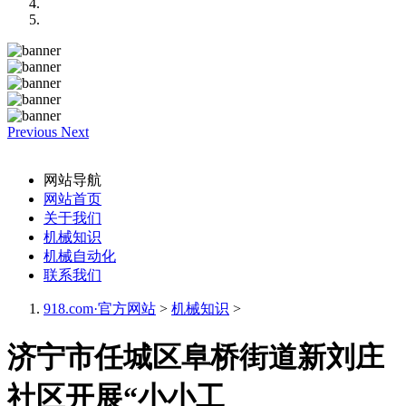
Previous
Next
网站导航
网站首页
关于我们
机械知识
机械自动化
联系我们
918.com·官方网站
>
机械知识
>
济宁市任城区阜桥街道新刘庄
社区开展“小小工