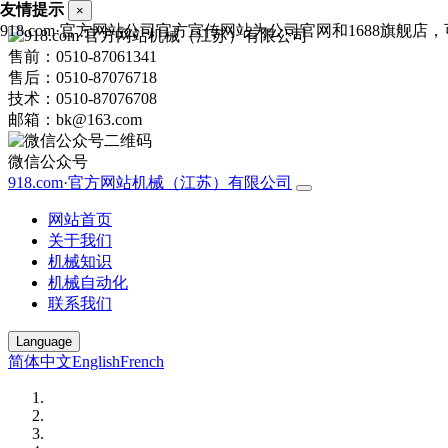
友情提示
×
918.com·官方网站公司官方宣传网站为公司官网和1688旗舰店，可
售前：0510-87061341
售后：0510-87076718
技术：0510-87076708
邮箱：bk@163.com
微信公众号
918.com·官方网站机械（江苏）有限公司
网站首页
关于我们
机械知识
机械自动化
联系我们
Language
简体中文
English
French