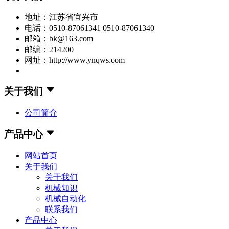
地址：江苏省宜兴市
电话：0510-87061341 0510-87061340
邮箱：bk@163.com
邮编：214200
网址：http://www.ynqws.com
关于我们
公司简介
产品中心
网站首页
关于我们
关于我们
机械知识
机械自动化
联系我们
产品中心