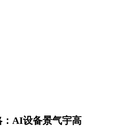
略：AI设备景气宇高