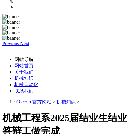
Previous
Next
网站导航
网站首页
关于我们
机械知识
机械自动化
联系我们
918.com·官方网站
>
机械知识
>
机械工程系2025届结业生结业
答辩工做完成