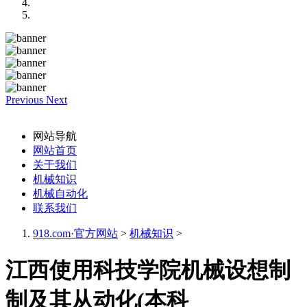
Previous
Next
网站导航
网站首页
关于我们
机械知识
机械自动化
联系我们
918.com·官方网站
>
机械知识
>
江西使用科技学院机械设想制
制及其从动化(本科