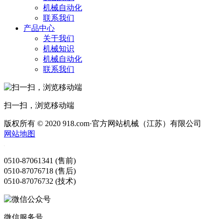
机械自动化
联系我们
产品中心
关于我们
机械知识
机械自动化
联系我们
扫一扫，浏览移动端
版权所有 © 2020 918.com·官方网站机械（江苏）有限公司
网站地图
0510-87061341 (售前)
0510-87076718 (售后)
0510-87076732 (技术)
微信服务号