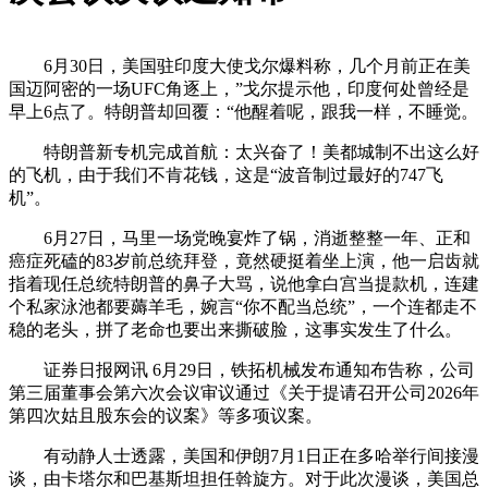
6月30日，美国驻印度大使戈尔爆料称，几个月前正在美
国迈阿密的一场UFC角逐上，”戈尔提示他，印度何处曾经是
早上6点了。特朗普却回覆：“他醒着呢，跟我一样，不睡觉。
特朗普新专机完成首航：太兴奋了！美都城制不出这么好
的飞机，由于我们不肯花钱，这是“波音制过最好的747飞
机”。
6月27日，马里一场党晚宴炸了锅，消逝整整一年、正和
癌症死磕的83岁前总统拜登，竟然硬挺着坐上演，他一启齿就
指着现任总统特朗普的鼻子大骂，说他拿白宫当提款机，连建
个私家泳池都要薅羊毛，婉言“你不配当总统”，一个连都走不
稳的老头，拼了老命也要出来撕破脸，这事实发生了什么。
证券日报网讯 6月29日，铁拓机械发布通知布告称，公司
第三届董事会第六次会议审议通过《关于提请召开公司2026年
第四次姑且股东会的议案》等多项议案。
有动静人士透露，美国和伊朗7月1日正在多哈举行间接漫
谈，由卡塔尔和巴基斯坦担任斡旋方。对于此次漫谈，美国总