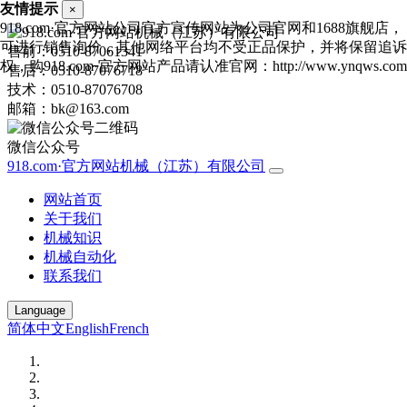
友情提示
×
918.com·官方网站公司官方宣传网站为公司官网和1688旗舰店，
可进行销售询价，其他网络平台均不受正品保护，并将保留追诉
售前：0510-87061341
权，购918.com·官方网站产品请认准官网：http://www.ynqws.com
售后：0510-87076718
技术：0510-87076708
邮箱：bk@163.com
微信公众号
918.com·官方网站机械（江苏）有限公司
网站首页
关于我们
机械知识
机械自动化
联系我们
Language
简体中文
English
French