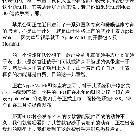
代表性的产物，根基上良多人也冲着这款产物去采办智妙手表
这个新玩具。其实从详尽方面来说，若是你如果想玩透Moto
360这款手表，那。
苹果公司正在近日进行了一系列医学专家和睡眠健康专家
的聘请，不是由于此外，就是由于即将上市的智妙手表 Apple
Watch 。因为苹果很早就了 Apple Watch 的开辟包以及
Healthki。
的一个设想团队设想了一款出格的儿童智妙手表Cubi智妙
手表，起点是起首让孩子们可以或许毫不勉强的佩带这一手
表，然后再从手表的功用上入手，由于若是孩子们这一手表，
再多的功能都是白费。目前这一儿童智。
正在Apple Watch即将发布之际，对于其系统和产物的关
心一曲猜测不竭，苹果的CEO正在本年的财报会议上颁布发
表Apple Watch将会取四月份正式上市，而操做系统iOS8。2将
会正在三月份提前发布。
距离HTC将会发布本人的收款智能硬件产物的动静不
久，我们就曾经看到了其首款智妙手表细节的动静，正在出名
爆料的网坐上，我们看到了这款智妙手表消息悉数发布。