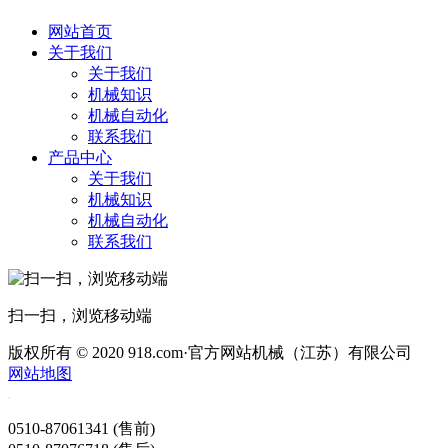
网站首页
关于我们
关于我们
机械知识
机械自动化
联系我们
产品中心
关于我们
机械知识
机械自动化
联系我们
扫一扫，浏览移动端
版权所有 © 2020 918.com·官方网站机械（江苏）有限公司
网站地图
0510-87061341 (售前)