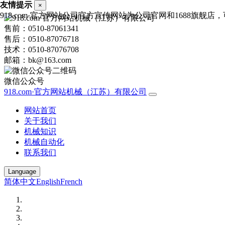
友情提示
×
918.com·官方网站公司官方宣传网站为公司官网和1688旗舰店，可
售前：0510-87061341
售后：0510-87076718
技术：0510-87076708
邮箱：bk@163.com
微信公众号
918.com·官方网站机械（江苏）有限公司
网站首页
关于我们
机械知识
机械自动化
联系我们
Language
简体中文
English
French