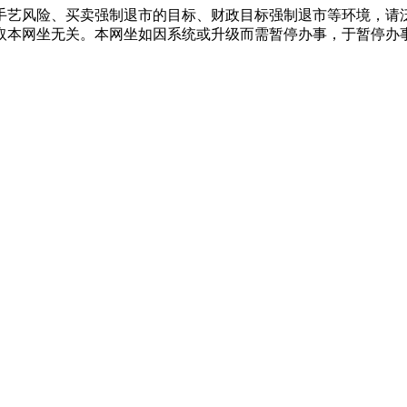
艺风险、买卖强制退市的目标、财政目标强制退市等环境，请泛
取本网坐无关。本网坐如因系统或升级而需暂停办事，于暂停办