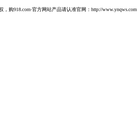
om·官方网站产品请认准官网：http://www.ynqws.com