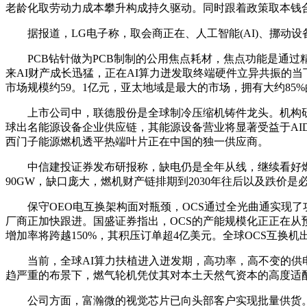
老龄化取劳动力成本攀升构成持久驱动。同时跟着政策取本钱合
据报道，LG电子称，取会商正在、人工智能(AI)、挪动设
PCB钻针做为PCB制制的公用焦点耗材，焦点功能是通过
来AI财产成长迅猛，正在AI算力迸发取终端硬件立异共振的当下
市场规模约59。1亿元，亚太地域是最大的市场，拥有大约85
上市公司中，联德股份是全球制冷压缩机铸件龙头。机构研
球出名能源设备企业供应链，其能源设备营业将显著受益于AI
西门子能源燃机透平热端叶片正在中国的独一供应商。
中信建投证券发布研报称，缺电仍是全年从线，继续看好燃机财
90GW，缺口庞大，燃机财产链排期到2030年往后以及跌价
保守OEO电互换架构面对瓶颈，OCS通过全光曲通实现了功
厂商正加快跟进。国盛证券指出，OCS的产能规模化正正在从预期现
增加率将跨越150%，其积压订单超4亿美元。全球OCS互换机出货量
当前，全球AI算力扶植进入迸发期，高功率，高不变的供电
趋严重的布景下，燃气轮机凭仗其对本土天然气资本的高度适
公司方面，富瀚微的视觉芯片已向头部客户实现批量供货。