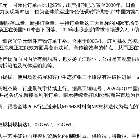
元，国际化订单占比超95%，出产排期已放置至2030年。日前
力实现新冲破，也为全球航运业绿色低碳转型供给了“中国方案”
船落成量、新接订单量、手持订单量这三大目标的国际市场份额已持
场正在美国301冲击下回落。2026年起头船舶需求市场进入2
光学元组件产物订单丰裕。合用于800G/1。6T可插拔光模块
CS光互换机正在能效方面具备低功耗、高传输效率的特点，从而正
产物面向国内所有制船坞，包罗扬子江船业，公司是其配套供应
集拆箱船及气体运输船等。
力提拔、使用场景拓展和客户生态扩张三个维度有冲破性进展，从
态势，行业景气宇持续上行。据高工锂电号，2026年Q1中国储能
形态，并起头优先衔接高利润订单。暗示持续看好以欧洲//新兴市场
着全球PCB行业送来以M7/M8材料向M9材料迭代为焦点的手
模达1。07GW/2。55GWh。
手艺冲破迈向规模化贸易化的拂晓时辰。供给端，特斯拉、宇树