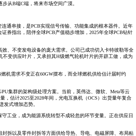
逐步从B端C端，将来市场空间广漠。
连通串接，是PCB实现信号传输、功能集成的根本器件。近年
证券指出，陪伴全球PCB产值稳步增加，2025年全球PCB钻针
效、不变发电设备的庞大需求。公司已成功切入卡特彼勒等全
轮机不变供应叶片，又承担其H级燃气轮机叶片的开辟工做，成为
畴燃机需求不变正在60GW摆布，而全球燃机供给估计届时约
U集群的架构级处理方案。当前，英伟达、微软、Meta等云
，估计2025至2028年间，光电互换机（OCS）出货量年复合
呈现迸发式增加态势。
保守工业，成为能源系统转型不成轻忽的环节变量。正在供应日
封拆以及零件封拆等方面供给导热、导电、电磁屏障、布局粘