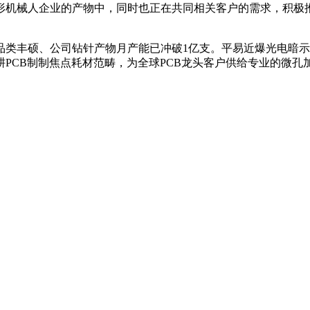
形机械人企业的产物中，同时也正在共同相关客户的需求，积极
丰硕、公司钻针产物月产能已冲破1亿支。平易近爆光电暗示，
PCB制制焦点耗材范畴，为全球PCB龙头客户供给专业的微孔